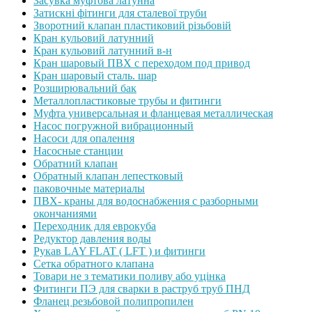
Засувка муфтова латунна
Затискні фітинги для сталевої труби
Зворотний клапан пластиковий різьбовій
Кран кульовий латунний
Кран кульовий латунний в-н
Кран шаровый ПВХ с переходом под привод
Кран шаровый сталь. шар
Розширювальний бак
Металлопластиковые трубы и фитинги
Муфта универсальная и фланцевая металлическая
Насос погружной вибрационный
Насоси для опалення
Насосные станции
Обратний клапан
Обратный клапан лепестковый
паковочные материалы
ПВХ- краны для водоснабжения с разборными
окончаниями
Переходник для еврокуба
Редуктор давления воды
Рукав LAY FLAT ( LFT ) и фитинги
Сетка обратного клапана
Товари не з тематики поливу або уцінка
Фитинги ПЭ для сварки в раструб труб ПНД
Фланец резьбовой полипропилен