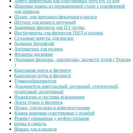
Хомут ремонтный для пластиковых труб PN 10 атм
Шаровые краны из нержавеющей стали с платформой
для привода
Шланг для дренажно-фекального насоса
Штуцер для шланга латунный
Зажимные фитинги для ПЭ трубы
Инструменты для фитингов ПНД и полива
Седловые хомуты для врезки
Задвижи батерфляй
Автоматика для полива
Фильтры дисковые
Дисковые фильтры , картриджи, запчасти Aytok ( Турция
)
Капельная лента и фитинги
Капельная труба и фитинги
Туманообразователи
Дождеватель импульсный, роторный, статический,
полосовый, ротаторный
Инжектора и системы всасывания
Лента туман и фитинги
Шланг для полива и комплектующие
Краны шаровые пластиковые с резьбой
Резьба ( приварная ), муфта стальная
врізка в ємність
Ящики для клапанов