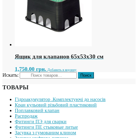
Ящик для клапанов 65х53х30 см
1,750.00
грн.
Добавить в корзину
Искать:
ТОВАРЫ
Гідроакумулятор .Комплектуючі до насосів
Кран кульовий різьбовий пластиковий
Поплавковий клапан
Распродаж
Фитинги ПЭ для сварки
Фитинги ПЕ стыковые литые
Засувка з гумованим клином