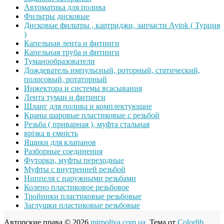
Автоматика для полива
Фильтры дисковые
Дисковые фильтры , картриджи, запчасти Aytok ( Турция
)
Капельная лента и фитинги
Капельная труба и фитинги
Туманообразователи
Дождеватель импульсный, роторный, статический,
полосовый, ротаторный
Инжектора и системы всасывания
Лента туман и фитинги
Шланг для полива и комплектующие
Краны шаровые пластиковые с резьбой
Резьба ( приварная ), муфта стальная
врізка в ємність
Ящики для клапанов
Разборные соединения
Футорки, муфты переходные
Муфты с внутренней резьбой
Ниппеля с наружными резьбами
Колено пластиковое резьбовое
Тройники пластиковые резьбовые
Заглушки пластиковые резьбовые
Авторские права © 2026
mirpoliva.com.ua
. Тема от
Colorlib