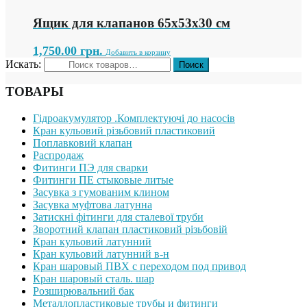
Ящик для клапанов 65х53х30 см
1,750.00
грн.
Добавить в корзину
Искать:
ТОВАРЫ
Гідроакумулятор .Комплектуючі до насосів
Кран кульовий різьбовий пластиковий
Поплавковий клапан
Распродаж
Фитинги ПЭ для сварки
Фитинги ПЕ стыковые литые
Засувка з гумованим клином
Засувка муфтова латунна
Затискні фітинги для сталевої труби
Зворотний клапан пластиковий різьбовій
Кран кульовий латунний
Кран кульовий латунний в-н
Кран шаровый ПВХ с переходом под привод
Кран шаровый сталь. шар
Розширювальний бак
Металлопластиковые трубы и фитинги