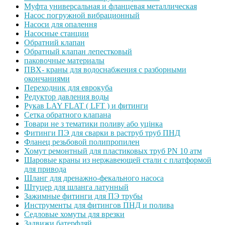
Муфта универсальная и фланцевая металлическая
Насос погружной вибрационный
Насоси для опалення
Насосные станции
Обратний клапан
Обратный клапан лепестковый
паковочные материалы
ПВХ- краны для водоснабжения с разборными
окончаниями
Переходник для еврокуба
Редуктор давления воды
Рукав LAY FLAT ( LFT ) и фитинги
Сетка обратного клапана
Товари не з тематики поливу або уцінка
Фитинги ПЭ для сварки в раструб труб ПНД
Фланец резьбовой полипропилен
Хомут ремонтный для пластиковых труб PN 10 атм
Шаровые краны из нержавеющей стали с платформой
для привода
Шланг для дренажно-фекального насоса
Штуцер для шланга латунный
Зажимные фитинги для ПЭ трубы
Инструменты для фитингов ПНД и полива
Седловые хомуты для врезки
Задвижи батерфляй