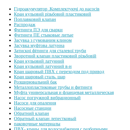
Гідроакумулятор .Комплектуючі до насосів
Кран кульовий різьбовий пластиковий
Поплавковий клапан
Распродаж
Фитинги ПЭ для сварки
Фитинги ПЕ стыковые литые
Засувка з гумованим клином
Засувка муфтова латунна
Затискні фітинги для сталевої труби
Зворотний клапан пластиковий різьбовій
Кран кульовий латунний
Кран кульовий латунний в-н
Кран шаровый ПВХ с переходом под привод
Кран шаровый сталь. шар
Розширювальний бак
Металлопластиковые трубы и фитинги
Муфта универсальная и фланцевая металлическая
Насос погружной вибрационный
Насоси для опалення
Насосные станции
Обратний клапан
Обратный клапан лепестковый
паковочные материалы
ПВХ- краны для водоснабжения с разборными