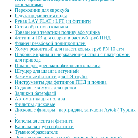
окончаниями
Переходник для еврокуба
Редуктор давления воды
Рукав LAY FLAT ( LFT ) и фитинги
Сетка обратного клапана
Товари не з тематики поливу або уцінка
Фитинги ПЭ для сварки в раструб труб ПНД
Фланец резьбовой полипропилен
Хомут ремонтный для пластиковых труб PN 10 атм
Шаровые краны из нержавеющей стали с платформой
для привода
Шланг для дренажно-фекального насоса
Штуцер для шланга латунный
Зажимные фитинги для ПЭ трубы
Инструменты для фитингов ПНД и полива
Седловые хомуты для врезки
Задвижи батерфляй
Автоматика для полива
Фильтры дисковые
Дисковые фильтры , картриджи, запчасти Aytok ( Турция
)
Капельная лента и фитинги
Капельная труба и фитинги
Туманообразователи
Дождеватель импульсный, роторный, статический,