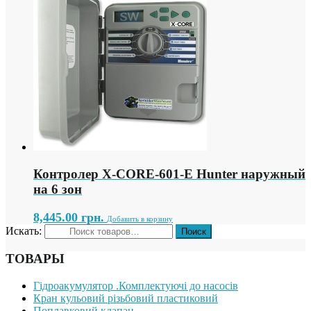
Контролер X-СORE-601-E Hunter наружный
на 6 зон
8,445.00
грн.
Добавить в корзину
Искать:
ТОВАРЫ
Гідроакумулятор .Комплектуючі до насосів
Кран кульовий різьбовий пластиковий
Поплавковий клапан