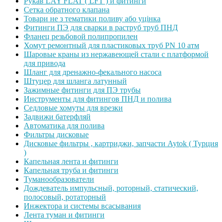
Рукав LAY FLAT ( LFT ) и фитинги
Сетка обратного клапана
Товари не з тематики поливу або уцінка
Фитинги ПЭ для сварки в раструб труб ПНД
Фланец резьбовой полипропилен
Хомут ремонтный для пластиковых труб PN 10 атм
Шаровые краны из нержавеющей стали с платформой
для привода
Шланг для дренажно-фекального насоса
Штуцер для шланга латунный
Зажимные фитинги для ПЭ трубы
Инструменты для фитингов ПНД и полива
Седловые хомуты для врезки
Задвижи батерфляй
Автоматика для полива
Фильтры дисковые
Дисковые фильтры , картриджи, запчасти Aytok ( Турция
)
Капельная лента и фитинги
Капельная труба и фитинги
Туманообразователи
Дождеватель импульсный, роторный, статический,
полосовый, ротаторный
Инжектора и системы всасывания
Лента туман и фитинги