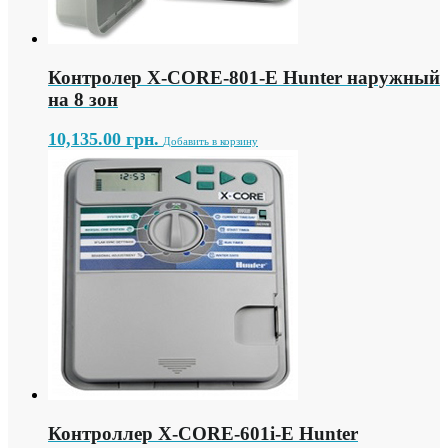
Контролер X-СORE-801-E Hunter наружный
на 8 зон
10,135.00
грн.
Добавить в корзину
Контроллер X-СORE-601i-E Hunter