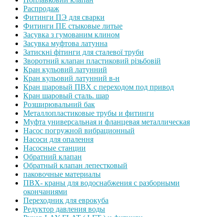
Распродаж
Фитинги ПЭ для сварки
Фитинги ПЕ стыковые литые
Засувка з гумованим клином
Засувка муфтова латунна
Затискні фітинги для сталевої труби
Зворотний клапан пластиковий різьбовій
Кран кульовий латунний
Кран кульовий латунний в-н
Кран шаровый ПВХ с переходом под привод
Кран шаровый сталь. шар
Розширювальний бак
Металлопластиковые трубы и фитинги
Муфта универсальная и фланцевая металлическая
Насос погружной вибрационный
Насоси для опалення
Насосные станции
Обратний клапан
Обратный клапан лепестковый
паковочные материалы
ПВХ- краны для водоснабжения с разборными
окончаниями
Переходник для еврокуба
Редуктор давления воды