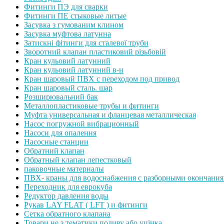
Фитинги ПЭ для сварки
Фитинги ПЕ стыковые литые
Засувка з гумованим клином
Засувка муфтова латунна
Затискні фітинги для сталевої труби
Зворотний клапан пластиковий різьбовій
Кран кульовий латунний
Кран кульовий латунний в-н
Кран шаровый ПВХ с переходом под привод
Кран шаровый сталь. шар
Розширювальний бак
Металлопластиковые трубы и фитинги
Муфта универсальная и фланцевая металлическая
Насос погружной вибрационный
Насоси для опалення
Насосные станции
Обратний клапан
Обратный клапан лепестковый
паковочные материалы
ПВХ- краны для водоснабжения с разборными окончани
Переходник для еврокуба
Редуктор давления воды
Рукав LAY FLAT ( LFT ) и фитинги
Сетка обратного клапана
Товари не з тематики поливу або уцінка