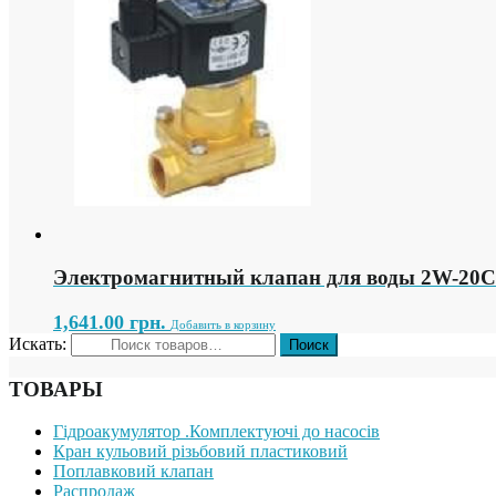
Электромагнитный клапан для воды 2W-20C (
1,641.00
грн.
Добавить в корзину
Искать:
ТОВАРЫ
Гідроакумулятор .Комплектуючі до насосів
Кран кульовий різьбовий пластиковий
Поплавковий клапан
Распродаж