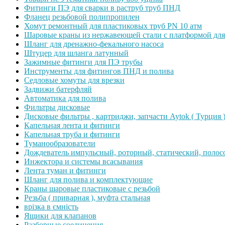
Фитинги ПЭ для сварки в раструб труб ПНД
Фланец резьбовой полипропилен
Хомут ремонтный для пластиковых труб PN 10 атм
Шаровые краны из нержавеющей стали с платформой для
Шланг для дренажно-фекального насоса
Штуцер для шланга латунный
Зажимные фитинги для ПЭ трубы
Инструменты для фитингов ПНД и полива
Седловые хомуты для врезки
Задвижи батерфляй
Автоматика для полива
Фильтры дисковые
Дисковые фильтры , картриджи, запчасти Aytok ( Турция 
Капельная лента и фитинги
Капельная труба и фитинги
Туманообразователи
Дождеватель импульсный, роторный, статический, полос
Инжектора и системы всасывания
Лента туман и фитинги
Шланг для полива и комплектующие
Краны шаровые пластиковые с резьбой
Резьба ( приварная ), муфта стальная
врізка в ємність
Ящики для клапанов
Разборные соединения