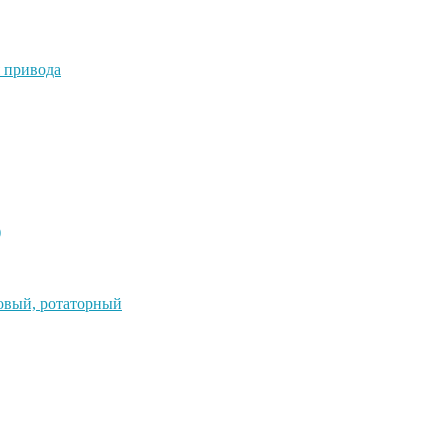
 привода
)
овый, ротаторный