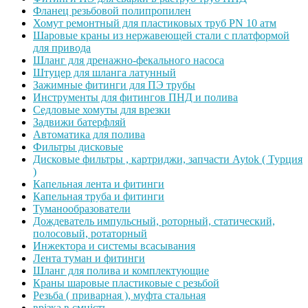
Фланец резьбовой полипропилен
Хомут ремонтный для пластиковых труб PN 10 атм
Шаровые краны из нержавеющей стали с платформой
для привода
Шланг для дренажно-фекального насоса
Штуцер для шланга латунный
Зажимные фитинги для ПЭ трубы
Инструменты для фитингов ПНД и полива
Седловые хомуты для врезки
Задвижи батерфляй
Автоматика для полива
Фильтры дисковые
Дисковые фильтры , картриджи, запчасти Aytok ( Турция
)
Капельная лента и фитинги
Капельная труба и фитинги
Туманообразователи
Дождеватель импульсный, роторный, статический,
полосовый, ротаторный
Инжектора и системы всасывания
Лента туман и фитинги
Шланг для полива и комплектующие
Краны шаровые пластиковые с резьбой
Резьба ( приварная ), муфта стальная
врізка в ємність