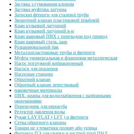
Засувка з гумованим клином
Засувка муфтова латунна
Затискні фітинги для сталевої труби
Зворотний клапан пластиковий різьбовій
Кран кульовий латунний
Кран кульовий латунний в-н
Кран шаровый ПВХ с переходом под привод
Кран шаровый сталь. шар
Розширювальний бак
Металлопластиковые трубы и фитинги
Муфта универсальная и фланцевая металлическая
Насос погружной вибрационный
Насоси для опалення
Насосные станции
Обратний клапан
Обратный клапан лепестковый
паковочные материалы
ПВХ- краны для водоснабжения с разборными
окончаниями
Переходник для еврокуба
Редуктор давления воды
Рукав LAY FLAT ( LFT ) и фитинги
Сетка обратного клапана
Товари не з тематики поливу або уцінка
Фитинги ПЭ для сварки в раструб труб ПНД