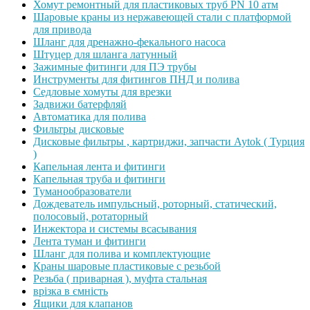
Хомут ремонтный для пластиковых труб PN 10 атм
Шаровые краны из нержавеющей стали с платформой
для привода
Шланг для дренажно-фекального насоса
Штуцер для шланга латунный
Зажимные фитинги для ПЭ трубы
Инструменты для фитингов ПНД и полива
Седловые хомуты для врезки
Задвижи батерфляй
Автоматика для полива
Фильтры дисковые
Дисковые фильтры , картриджи, запчасти Aytok ( Турция
)
Капельная лента и фитинги
Капельная труба и фитинги
Туманообразователи
Дождеватель импульсный, роторный, статический,
полосовый, ротаторный
Инжектора и системы всасывания
Лента туман и фитинги
Шланг для полива и комплектующие
Краны шаровые пластиковые с резьбой
Резьба ( приварная ), муфта стальная
врізка в ємність
Ящики для клапанов