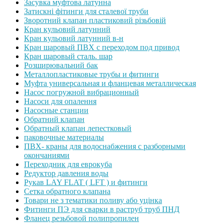
Засувка муфтова латунна
Затискні фітинги для сталевої труби
Зворотний клапан пластиковий різьбовій
Кран кульовий латунний
Кран кульовий латунний в-н
Кран шаровый ПВХ с переходом под привод
Кран шаровый сталь. шар
Розширювальний бак
Металлопластиковые трубы и фитинги
Муфта универсальная и фланцевая металлическая
Насос погружной вибрационный
Насоси для опалення
Насосные станции
Обратний клапан
Обратный клапан лепестковый
паковочные материалы
ПВХ- краны для водоснабжения с разборными
окончаниями
Переходник для еврокуба
Редуктор давления воды
Рукав LAY FLAT ( LFT ) и фитинги
Сетка обратного клапана
Товари не з тематики поливу або уцінка
Фитинги ПЭ для сварки в раструб труб ПНД
Фланец резьбовой полипропилен