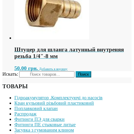
Штуцер для шланга латунный внутреняя
резьба 1/4″-8 мм
50.00
грн.
Добавить в корзину
Искать:
ТОВАРЫ
Гідроакумулятор .Комплектуючі до насосів
Кран кульовий різьбовий пластиковий
Поплавковий клапан
Распродаж
Фитинги ПЭ для сварки
Фитинги ПЕ стыковые литые
Засувка з гумованим клином