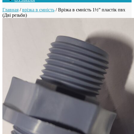
Главная
/
врізка в ємність
/ Врізка в ємність 1½” пластік пвх
(Дві резьби)