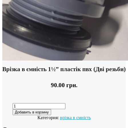
Врізка в ємність 1½” пластік пвх (Дві резьби)
90.00
грн.
Добавить в корзину
Категория:
врізка в ємність