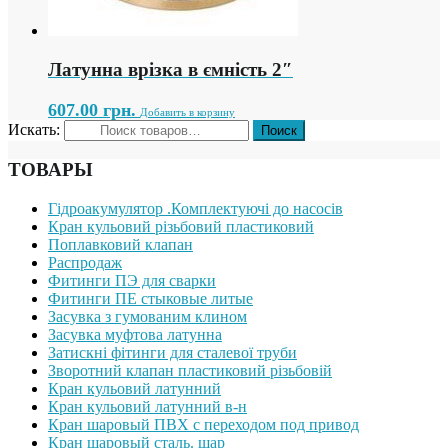
Латунна врізка в ємність 2″
607.00
грн.
Добавить в корзину
Искать:
ТОВАРЫ
Гідроакумулятор .Комплектуючі до насосів
Кран кульовий різьбовий пластиковий
Поплавковий клапан
Распродаж
Фитинги ПЭ для сварки
Фитинги ПЕ стыковые литые
Засувка з гумованим клином
Засувка муфтова латунна
Затискні фітинги для сталевої труби
Зворотний клапан пластиковий різьбовій
Кран кульовий латунний
Кран кульовий латунний в-н
Кран шаровый ПВХ с переходом под привод
Кран шаровый сталь. шар