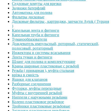
Седловые хомуты для врезки
Задвижи батерфляй
Автоматика для полива
Фильтры дисковые
Дисковые фильтры , картриджи, запчасти Aytok ( Турция
)
Капельная лента и фитинги
Капельная труба и фитинги
Туманообразователи
Дождеватель импульсный, роторный, статический,
полосовый, ротаторный
Инжектора и системы всасывания
Лента туман и фитинги
Шланг для полива и комплектующие
Краны шаровые пластиковые с резьбой
Резьба ( приварная ), муфта стальная
врізка в ємність
Ящики для клапанов
Разборные соединения
Футорки, муфты переходные
Муфты с внутренней резьбой
Ниппеля с наружными резьбами
Колено пластиковое резьбовое
Тройники пластиковые резьбовые
Заглушки пластиковые резьбовые