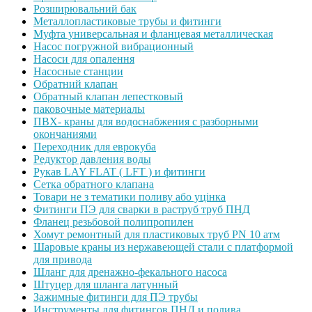
Розширювальний бак
Металлопластиковые трубы и фитинги
Муфта универсальная и фланцевая металлическая
Насос погружной вибрационный
Насоси для опалення
Насосные станции
Обратний клапан
Обратный клапан лепестковый
паковочные материалы
ПВХ- краны для водоснабжения с разборными
окончаниями
Переходник для еврокуба
Редуктор давления воды
Рукав LAY FLAT ( LFT ) и фитинги
Сетка обратного клапана
Товари не з тематики поливу або уцінка
Фитинги ПЭ для сварки в раструб труб ПНД
Фланец резьбовой полипропилен
Хомут ремонтный для пластиковых труб PN 10 атм
Шаровые краны из нержавеющей стали с платформой
для привода
Шланг для дренажно-фекального насоса
Штуцер для шланга латунный
Зажимные фитинги для ПЭ трубы
Инструменты для фитингов ПНД и полива