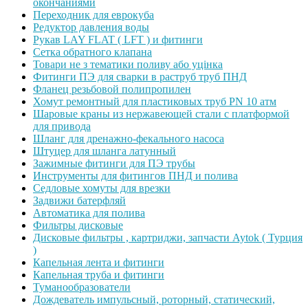
окончаниями
Переходник для еврокуба
Редуктор давления воды
Рукав LAY FLAT ( LFT ) и фитинги
Сетка обратного клапана
Товари не з тематики поливу або уцінка
Фитинги ПЭ для сварки в раструб труб ПНД
Фланец резьбовой полипропилен
Хомут ремонтный для пластиковых труб PN 10 атм
Шаровые краны из нержавеющей стали с платформой
для привода
Шланг для дренажно-фекального насоса
Штуцер для шланга латунный
Зажимные фитинги для ПЭ трубы
Инструменты для фитингов ПНД и полива
Седловые хомуты для врезки
Задвижи батерфляй
Автоматика для полива
Фильтры дисковые
Дисковые фильтры , картриджи, запчасти Aytok ( Турция
)
Капельная лента и фитинги
Капельная труба и фитинги
Туманообразователи
Дождеватель импульсный, роторный, статический,