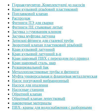
Гідроакумулятор .Комплектуючі до насосів
Кран кульовий різьбовий пластиковий
Поплавковий клапан
Распродаж
Фитинги ПЭ для сварки
Фитинги ПЕ стыковые литые
Засувка з гумованим клином
Засувка муфтова латунна
Затискні фітинги для сталевої труби
Зворотний клапан пластиковий різьбовій
Кран кульовий латунний
Кран кульовий латунний в-н
Кран шаровый ПВХ с переходом под привод
Кран шаровый сталь. шар
Розширювальний бак
Металлопластиковые трубы и фитинги
Муфта универсальная и фланцевая металлическая
Насос погружной вибрационный
Насоси для опалення
Насосные станции
Обратний клапан
Обратный клапан лепестковый
паковочные материалы
ПВХ- краны для водоснабжения с разборными