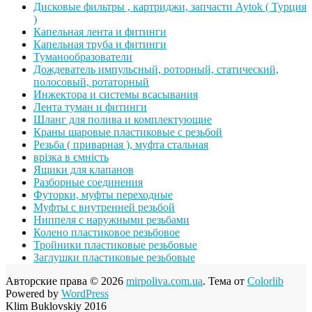
Дисковые фильтры , картриджи, запчасти Aytok ( Турция
)
Капельная лента и фитинги
Капельная труба и фитинги
Туманообразователи
Дождеватель импульсный, роторный, статический,
полосовый, ротаторный
Инжектора и системы всасывания
Лента туман и фитинги
Шланг для полива и комплектующие
Краны шаровые пластиковые с резьбой
Резьба ( приварная ), муфта стальная
врізка в ємність
Ящики для клапанов
Разборные соединения
Футорки, муфты переходные
Муфты с внутренней резьбой
Ниппеля с наружными резьбами
Колено пластиковое резьбовое
Тройники пластиковые резьбовые
Заглушки пластиковые резьбовые
Авторские права © 2026
mirpoliva.com.ua
. Тема от
Colorlib
Powered by
WordPress
Klim Buklovskiy 2016