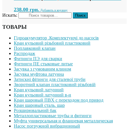
238.00
грн.
Добавить в корзину
Искать:
ТОВАРЫ
Гідроакумулятор .Комплектуючі до насосів
Кран кульовий різьбовий пластиковий
Поплавковий клапан
Распродаж
Фитинги ПЭ для сварки
Фитинги ПЕ стыковые литые
Засувка з гумованим клином
Засувка муфтова латунна
Затискні фітинги для сталевої труби
Зворотний клапан пластиковий різьбовій
Кран кульовий латунний
Кран кульовий латунний в-н
Кран шаровый ПВХ с переходом под привод
Кран шаровый сталь. шар
Розширювальний бак
Металлопластиковые трубы и фитинги
Муфта универсальная и фланцевая металлическая
Насос погружной вибрационный