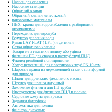
Насоси для опалення
Насосные станции
Обратний клапан
Обратный клапан лепестковый
паковочные материалы
ПВХ- краны для водоснабжения с разборными
окончаниями
Переходник для еврокуба
Редуктор давления воды
Рукав LAY FLAT ( LFT ) и фитинги
Сетка обратного клапана
Товари не з тематики поливу або уцінка
Фитинги ПЭ для сварки в раструб труб ПНД
Фланец резьбовой полипропилен
Хомут ремонтный для пластиковых труб PN 10 атм
Шаровые краны из нержавеющей стали с платформой
для привода
Шланг для дренажно-фекального насоса
Штуцер для шланга латунный
Зажимные фитинги для ПЭ трубы
Инструменты для фитингов ПНД и полива
Седловые хомуты для врезки
Задвижи батерфляй
Автоматика для полива
Фильтры дисковые