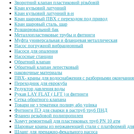
Зворотний клапан пластиковий різьбовій
Кран кульовий латунний
Кран кульовий латунний в-н
Кран шаровый ПВХ с переходом под привод
Кран шаровый сталь. шар
Розширювальний бак
Металлопластиковые трубы и фитинги
Муфта универсальная и фланцевая металлическая
Насос погружной вибрационный
Насоси для опалення
Насосные станции
Обратний клапан
Обратный клапан лепестковый
паковочные материалы
ПВХ- краны для водоснабжения с разборными окончани
Переходник для еврокуба
Редуктор давления воды
Рукав LAY FLAT ( LFT ) и фитинги
Сетка обратного клапана
Товари не з тематики поливу або уцінка
Фитинги ПЭ для сварки в раструб труб ПНД
Фланец резьбовой полипропилен
Хомут ремонтный для пластиковых труб PN 10 атм
Шаровые краны из нержавеющей стали с платформой для
Шланг для дренажно-фекального насоса