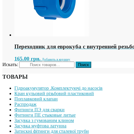
Переходник для еврокуба с внутренней резьб
165.00
грн.
Добавить в корзину
Искать:
ТОВАРЫ
Гідроакумулятор .Комплектуючі до насосів
Кран кульовий різьбовий пластиковий
Поплавковий клапан
Распродаж
Фитинги ПЭ для сварки
Фитинги ПЕ стыковые литые
Засувка з гумованим клином
Засувка муфтова латунна
Затискні фітинги для сталевої труби