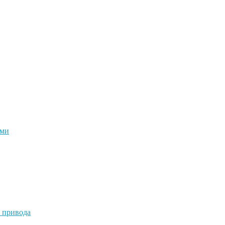
ями
 привода