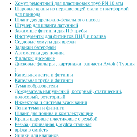
Хомут ремонтный для пластиковых труб PN 10 атм
Шаровые краны из нержавеющей стали с платформой
для привода
Шланг для дренажно-фекального насоса
Штуцер для шланга латунный
Зажимные фитинги для ПЭ трубы
Инструменты для фитингов ПНД и полива
Седловые хомуты для врезки
Задвижи батерфляй
Автоматика для полива
Фильтры дисковые
Дисковые фильтры , картриджи, запчасти Aytok ( Турция
)
Капельная лента и фитинги
Капельная труба и фитинги
Туманообразователи
Дождеватель импульсный, роторный, статический,
полосовый, ротаторный
Инжектора и системы всасывания
Лента туман и фитинги
Шланг для полива и комплектующие
Краны шаровые пластиковые с резьбой
Резьба ( приварная ), муфта стальная
врізка в ємність
Ящики для клапанов