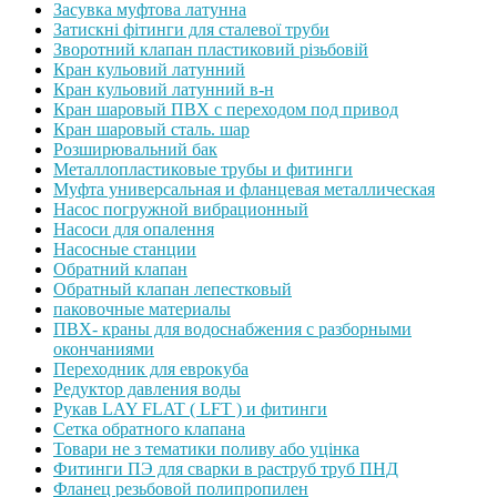
Засувка муфтова латунна
Затискні фітинги для сталевої труби
Зворотний клапан пластиковий різьбовій
Кран кульовий латунний
Кран кульовий латунний в-н
Кран шаровый ПВХ с переходом под привод
Кран шаровый сталь. шар
Розширювальний бак
Металлопластиковые трубы и фитинги
Муфта универсальная и фланцевая металлическая
Насос погружной вибрационный
Насоси для опалення
Насосные станции
Обратний клапан
Обратный клапан лепестковый
паковочные материалы
ПВХ- краны для водоснабжения с разборными
окончаниями
Переходник для еврокуба
Редуктор давления воды
Рукав LAY FLAT ( LFT ) и фитинги
Сетка обратного клапана
Товари не з тематики поливу або уцінка
Фитинги ПЭ для сварки в раструб труб ПНД
Фланец резьбовой полипропилен