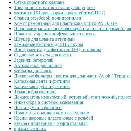
Сетка обратного клапана
Товари не з тематики поливу або уцінка
Фитинги ПЭ для сварки в раструб труб ПНД
Фланец резьбовой полипропилен
Хомут ремонтный для пластиковых труб PN 10 атм
Шаровые краны из нержавеющей стали с платформой для
Шланг для дренажно-фекального насоса
Штуцер для шланга латунный
Зажимные фитинги для ПЭ трубы
Инструменты для фитингов ПНД и полива
Седловые хомуты для врезки
Задвижи батерфляй
Автоматика для полива
Фильтры дисковые
Дисковые фильтры , картриджи, запчасти Aytok ( Турция 
Капельная лента и фитинги
Капельная труба и фитинги
Туманообразователи
Дождеватель импульсный, роторный, статический, полос
Инжектора и системы всасывания
Лента туман и фитинги
Шланг для полива и комплектующие
Краны шаровые пластиковые с резьбой
Резьба ( приварная ), муфта стальная
врізка в ємність