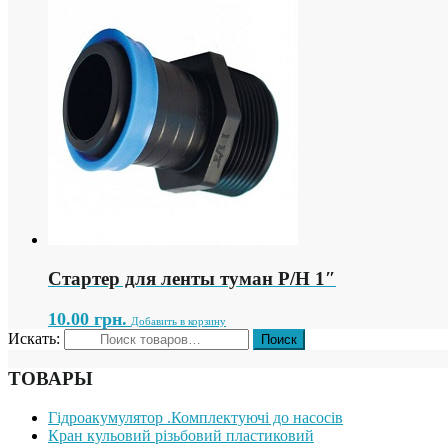
Стартер для ленты туман Р/Н 1″
10.00
грн.
Добавить в корзину
Искать:
ТОВАРЫ
Гідроакумулятор .Комплектуючі до насосів
Кран кульовий різьбовий пластиковий