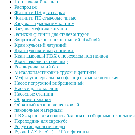
Поплавковий клапан
Распродаж
Фитинги ПЭ для сварки
Фитинги ПЕ стыковые литые
Засувка з гумованим клином
Засувка муфтова латунна
Затискні фітинги для сталевої труби
Зворотний клапан пластиковий різьбовій
Кран кульовий латунний
Кран кульовий латунний в-н
Кран шаровый ПВХ с переходом под привод
Кран шаровый сталь. шар
Розширювальний бак
Металлопластиковые трубы и фитинги
Муфта универсальная и фланцевая металлическая
Насос погружной вибрационный
Насоси для опалення
Насосные станции
Обратний клапан
Обратный клапан лепестковый
паковочные материалы
ПВХ- краны для водоснабжения с разборными окончани
Переходник для еврокуба
Редуктор давления воды
Рукав LAY FLAT ( LFT ) и фитинги