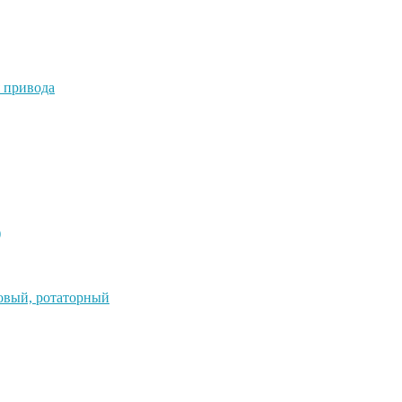
 привода
)
овый, ротаторный