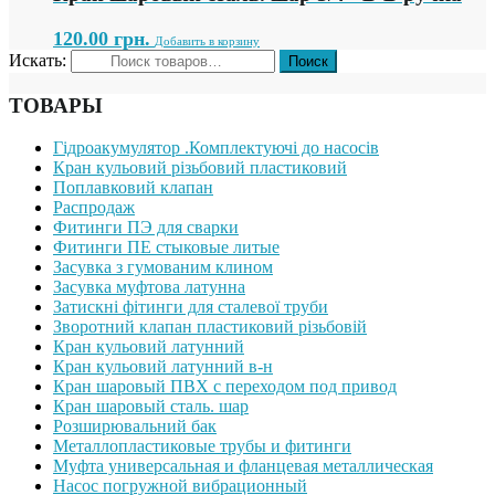
120.00
грн.
Добавить в корзину
Искать:
ТОВАРЫ
Гідроакумулятор .Комплектуючі до насосів
Кран кульовий різьбовий пластиковий
Поплавковий клапан
Распродаж
Фитинги ПЭ для сварки
Фитинги ПЕ стыковые литые
Засувка з гумованим клином
Засувка муфтова латунна
Затискні фітинги для сталевої труби
Зворотний клапан пластиковий різьбовій
Кран кульовий латунний
Кран кульовий латунний в-н
Кран шаровый ПВХ с переходом под привод
Кран шаровый сталь. шар
Розширювальний бак
Металлопластиковые трубы и фитинги
Муфта универсальная и фланцевая металлическая
Насос погружной вибрационный