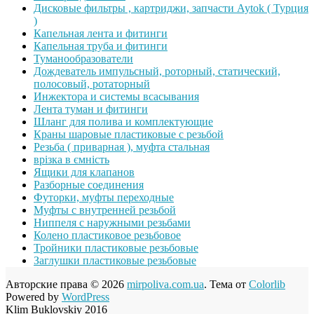
Дисковые фильтры , картриджи, запчасти Aytok ( Турция
)
Капельная лента и фитинги
Капельная труба и фитинги
Туманообразователи
Дождеватель импульсный, роторный, статический,
полосовый, ротаторный
Инжектора и системы всасывания
Лента туман и фитинги
Шланг для полива и комплектующие
Краны шаровые пластиковые с резьбой
Резьба ( приварная ), муфта стальная
врізка в ємність
Ящики для клапанов
Разборные соединения
Футорки, муфты переходные
Муфты с внутренней резьбой
Ниппеля с наружными резьбами
Колено пластиковое резьбовое
Тройники пластиковые резьбовые
Заглушки пластиковые резьбовые
Авторские права © 2026
mirpoliva.com.ua
. Тема от
Colorlib
Powered by
WordPress
Klim Buklovskiy 2016