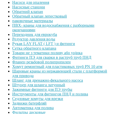
Насоси для опалення
Насосные станции
Обратний клапан
Обратный клапан лепестковый
паковочные материалы
ПВХ- краны для водоснабжения с разборными
окончаниями
Переходник для еврокуба
Редуктор давления воды
Рукав LAY FLAT ( LFT ) и фитинги
Сетка обратного клапана
Товари не з тематики поливу або уцінка
Фитинги ПЭ для сварки в раструб труб ПНД
Фланец резьбовой полипропилен
Хомут ремонтный для пластиковых труб PN 10 атм
Шаровые краны из нержавеющей стали с платформой
для привода
Шланг для дренажно-фекального насоса
Штуцер для шланга латунный
Зажимные фитинги для ПЭ трубы
Инструменты для фитингов ПНД и полива
Седловые хомуты для врезки
Задвижи батерфляй
Автоматика для полива
Фильтры дисковые