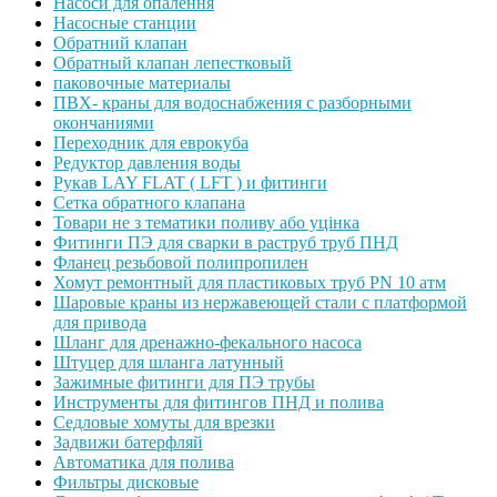
Насоси для опалення
Насосные станции
Обратний клапан
Обратный клапан лепестковый
паковочные материалы
ПВХ- краны для водоснабжения с разборными
окончаниями
Переходник для еврокуба
Редуктор давления воды
Рукав LAY FLAT ( LFT ) и фитинги
Сетка обратного клапана
Товари не з тематики поливу або уцінка
Фитинги ПЭ для сварки в раструб труб ПНД
Фланец резьбовой полипропилен
Хомут ремонтный для пластиковых труб PN 10 атм
Шаровые краны из нержавеющей стали с платформой
для привода
Шланг для дренажно-фекального насоса
Штуцер для шланга латунный
Зажимные фитинги для ПЭ трубы
Инструменты для фитингов ПНД и полива
Седловые хомуты для врезки
Задвижи батерфляй
Автоматика для полива
Фильтры дисковые