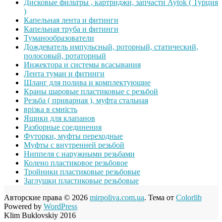
Дисковые фильтры , картриджи, запчасти Aytok ( Турция
)
Капельная лента и фитинги
Капельная труба и фитинги
Туманообразователи
Дождеватель импульсный, роторный, статический,
полосовый, ротаторный
Инжектора и системы всасывания
Лента туман и фитинги
Шланг для полива и комплектующие
Краны шаровые пластиковые с резьбой
Резьба ( приварная ), муфта стальная
врізка в ємність
Ящики для клапанов
Разборные соединения
Футорки, муфты переходные
Муфты с внутренней резьбой
Ниппеля с наружными резьбами
Колено пластиковое резьбовое
Тройники пластиковые резьбовые
Заглушки пластиковые резьбовые
Авторские права © 2026
mirpoliva.com.ua
. Тема от
Colorlib
Powered by
WordPress
Klim Buklovskiy 2016