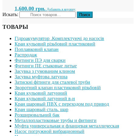
1,600.00
грн.
Добавить в корзину
Искать:
ТОВАРЫ
Гідроакумулятор .Комплектуючі до насосів
Кран кульовий різьбовий пластиковий
Поплавковий клапан
Распродаж
Фитинги ПЭ для сварки
Фитинги ПЕ стыковые литые
Засувка з гумованим клином
Засувка муфтова латунна
Затискні фітинги для сталевої труби
Зворотний клапан пластиковий різьбовій
Кран кульовий латунний
Кран кульовий латунний в-н
Кран шаровый ПВХ с переходом под привод
Кран шаровый сталь. шар
Розширювальний бак
Металлопластиковые трубы и фитинги
Муфта универсальная и фланцевая металлическая
Насос погружной вибрационный