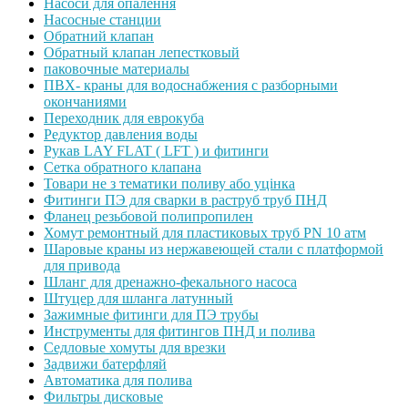
Насоси для опалення
Насосные станции
Обратний клапан
Обратный клапан лепестковый
паковочные материалы
ПВХ- краны для водоснабжения с разборными
окончаниями
Переходник для еврокуба
Редуктор давления воды
Рукав LAY FLAT ( LFT ) и фитинги
Сетка обратного клапана
Товари не з тематики поливу або уцінка
Фитинги ПЭ для сварки в раструб труб ПНД
Фланец резьбовой полипропилен
Хомут ремонтный для пластиковых труб PN 10 атм
Шаровые краны из нержавеющей стали с платформой
для привода
Шланг для дренажно-фекального насоса
Штуцер для шланга латунный
Зажимные фитинги для ПЭ трубы
Инструменты для фитингов ПНД и полива
Седловые хомуты для врезки
Задвижи батерфляй
Автоматика для полива
Фильтры дисковые