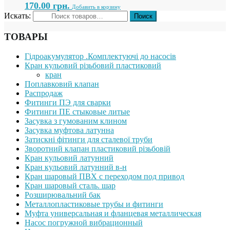
170.00
грн.
Добавить в корзину
Искать:
ТОВАРЫ
Гідроакумулятор .Комплектуючі до насосів
Кран кульовий різьбовий пластиковий
кран
Поплавковий клапан
Распродаж
Фитинги ПЭ для сварки
Фитинги ПЕ стыковые литые
Засувка з гумованим клином
Засувка муфтова латунна
Затискні фітинги для сталевої труби
Зворотний клапан пластиковий різьбовій
Кран кульовий латунний
Кран кульовий латунний в-н
Кран шаровый ПВХ с переходом под привод
Кран шаровый сталь. шар
Розширювальний бак
Металлопластиковые трубы и фитинги
Муфта универсальная и фланцевая металлическая
Насос погружной вибрационный