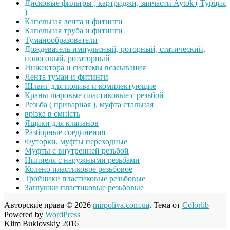
Дисковые фильтры , картриджи, запчасти Aytok ( Турция
)
Капельная лента и фитинги
Капельная труба и фитинги
Туманообразователи
Дождеватель импульсный, роторный, статический,
полосовый, ротаторный
Инжектора и системы всасывания
Лента туман и фитинги
Шланг для полива и комплектующие
Краны шаровые пластиковые с резьбой
Резьба ( приварная ), муфта стальная
врізка в ємність
Ящики для клапанов
Разборные соединения
Футорки, муфты переходные
Муфты с внутренней резьбой
Ниппеля с наружными резьбами
Колено пластиковое резьбовое
Тройники пластиковые резьбовые
Заглушки пластиковые резьбовые
Авторские права © 2026
mirpoliva.com.ua
. Тема от
Colorlib
Powered by
WordPress
Klim Buklovskiy 2016