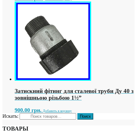
Затискний фітинг для сталевої труби Ду 40 з
зовнішньою різьбою 1½”
900.00
грн.
Добавить в корзину
Искать:
ТОВАРЫ