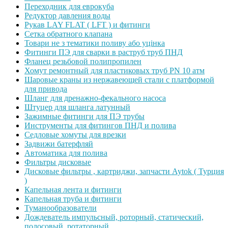
Переходник для еврокуба
Редуктор давления воды
Рукав LAY FLAT ( LFT ) и фитинги
Сетка обратного клапана
Товари не з тематики поливу або уцінка
Фитинги ПЭ для сварки в раструб труб ПНД
Фланец резьбовой полипропилен
Хомут ремонтный для пластиковых труб PN 10 атм
Шаровые краны из нержавеющей стали с платформой
для привода
Шланг для дренажно-фекального насоса
Штуцер для шланга латунный
Зажимные фитинги для ПЭ трубы
Инструменты для фитингов ПНД и полива
Седловые хомуты для врезки
Задвижи батерфляй
Автоматика для полива
Фильтры дисковые
Дисковые фильтры , картриджи, запчасти Aytok ( Турция
)
Капельная лента и фитинги
Капельная труба и фитинги
Туманообразователи
Дождеватель импульсный, роторный, статический,
полосовый, ротаторный