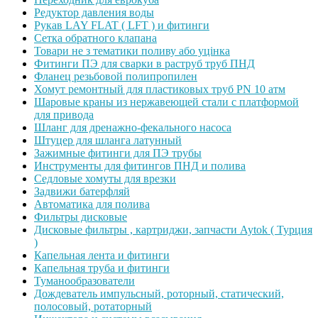
Редуктор давления воды
Рукав LAY FLAT ( LFT ) и фитинги
Сетка обратного клапана
Товари не з тематики поливу або уцінка
Фитинги ПЭ для сварки в раструб труб ПНД
Фланец резьбовой полипропилен
Хомут ремонтный для пластиковых труб PN 10 атм
Шаровые краны из нержавеющей стали с платформой
для привода
Шланг для дренажно-фекального насоса
Штуцер для шланга латунный
Зажимные фитинги для ПЭ трубы
Инструменты для фитингов ПНД и полива
Седловые хомуты для врезки
Задвижи батерфляй
Автоматика для полива
Фильтры дисковые
Дисковые фильтры , картриджи, запчасти Aytok ( Турция
)
Капельная лента и фитинги
Капельная труба и фитинги
Туманообразователи
Дождеватель импульсный, роторный, статический,
полосовый, ротаторный