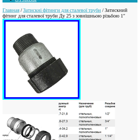
Главная
/
Затискні фітинги для сталевої труби
/ Затискний
фітинг для сталевої труби Ду 25 з зовнішньою різьбою 1″