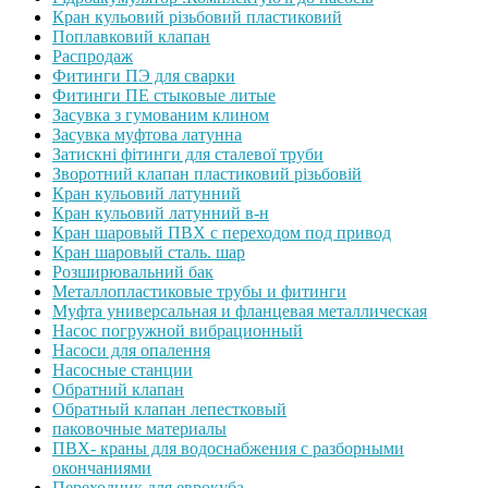
Кран кульовий різьбовий пластиковий
Поплавковий клапан
Распродаж
Фитинги ПЭ для сварки
Фитинги ПЕ стыковые литые
Засувка з гумованим клином
Засувка муфтова латунна
Затискні фітинги для сталевої труби
Зворотний клапан пластиковий різьбовій
Кран кульовий латунний
Кран кульовий латунний в-н
Кран шаровый ПВХ с переходом под привод
Кран шаровый сталь. шар
Розширювальний бак
Металлопластиковые трубы и фитинги
Муфта универсальная и фланцевая металлическая
Насос погружной вибрационный
Насоси для опалення
Насосные станции
Обратний клапан
Обратный клапан лепестковый
паковочные материалы
ПВХ- краны для водоснабжения с разборными
окончаниями
Переходник для еврокуба