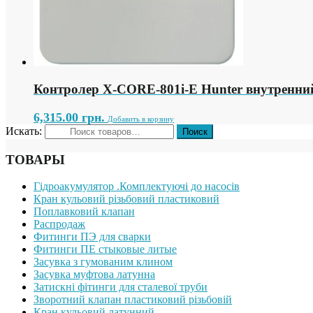
Контролер X-СORE-801i-E Hunter внутренний
6,315.00
грн.
Добавить в корзину
Искать:
ТОВАРЫ
Гідроакумулятор .Комплектуючі до насосів
Кран кульовий різьбовий пластиковий
Поплавковий клапан
Распродаж
Фитинги ПЭ для сварки
Фитинги ПЕ стыковые литые
Засувка з гумованим клином
Засувка муфтова латунна
Затискні фітинги для сталевої труби
Зворотний клапан пластиковий різьбовій
Кран кульовий латунний