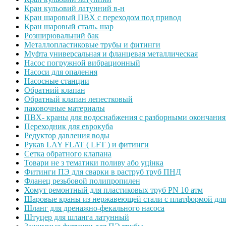
Кран кульовий латунний в-н
Кран шаровый ПВХ с переходом под привод
Кран шаровый сталь. шар
Розширювальний бак
Металлопластиковые трубы и фитинги
Муфта универсальная и фланцевая металлическая
Насос погружной вибрационный
Насоси для опалення
Насосные станции
Обратний клапан
Обратный клапан лепестковый
паковочные материалы
ПВХ- краны для водоснабжения с разборными окончани
Переходник для еврокуба
Редуктор давления воды
Рукав LAY FLAT ( LFT ) и фитинги
Сетка обратного клапана
Товари не з тематики поливу або уцінка
Фитинги ПЭ для сварки в раструб труб ПНД
Фланец резьбовой полипропилен
Хомут ремонтный для пластиковых труб PN 10 атм
Шаровые краны из нержавеющей стали с платформой для
Шланг для дренажно-фекального насоса
Штуцер для шланга латунный