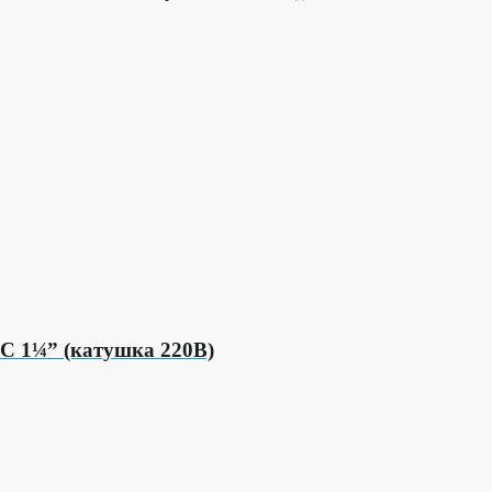
C 1¼” (катушка 220В)