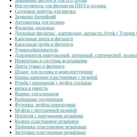
Зажимные фитинги для ПЭ трубы
Инструменты для фитингов ПНД и полива
Седловые хомуты для врезки
Задвижи батерфляй
Автоматика для полива
Фильтры дисковые
Дисковые фильтры , картриджи, запчасти Aytok ( Турция 
Капельная лента и фитинги
Капельная труба и фитинги
Туманообразователи
Дождеватель импульсный, роторный, статический, полос
Инжектора и системы всасывания
Лента туман и фитинги
Шланг для полива и комплектующие
Краны шаровые пластиковые с резьбой
Резьба ( приварная ), муфта стальная
врізка в ємність
Ящики для клапанов
Разборные соединения
Футорки, муфты переходные
Муфты с внутренней резьбой
Ниппеля с наружными резьбами
Колено пластиковое резьбовое
Тройники пластиковые резьбовые
Заглушки пластиковые резьбовые