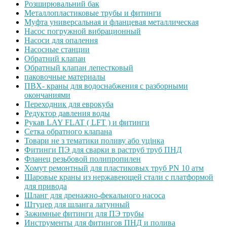
Розширювальний бак
Металлопластиковые трубы и фитинги
Муфта универсальная и фланцевая металлическая
Насос погружной вибрационный
Насоси для опалення
Насосные станции
Обратний клапан
Обратный клапан лепестковый
паковочные материалы
ПВХ- краны для водоснабжения с разборными
окончаниями
Переходник для еврокуба
Редуктор давления воды
Рукав LAY FLAT ( LFT ) и фитинги
Сетка обратного клапана
Товари не з тематики поливу або уцінка
Фитинги ПЭ для сварки в раструб труб ПНД
Фланец резьбовой полипропилен
Хомут ремонтный для пластиковых труб PN 10 атм
Шаровые краны из нержавеющей стали с платформой
для привода
Шланг для дренажно-фекального насоса
Штуцер для шланга латунный
Зажимные фитинги для ПЭ трубы
Инструменты для фитингов ПНД и полива