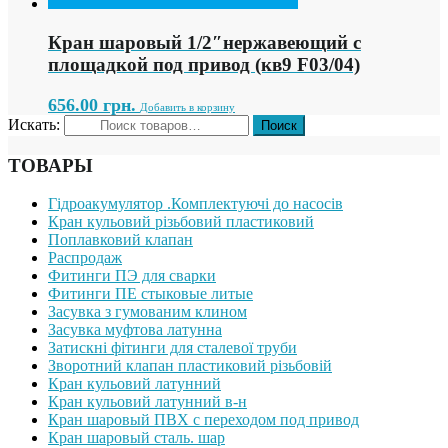
Кран шаровый 1/2″нержавеющий с
площадкой под привод (кв9 F03/04)
656.00
грн.
Добавить в корзину
Искать:
ТОВАРЫ
Гідроакумулятор .Комплектуючі до насосів
Кран кульовий різьбовий пластиковий
Поплавковий клапан
Распродаж
Фитинги ПЭ для сварки
Фитинги ПЕ стыковые литые
Засувка з гумованим клином
Засувка муфтова латунна
Затискні фітинги для сталевої труби
Зворотний клапан пластиковий різьбовій
Кран кульовий латунний
Кран кульовий латунний в-н
Кран шаровый ПВХ с переходом под привод
Кран шаровый сталь. шар