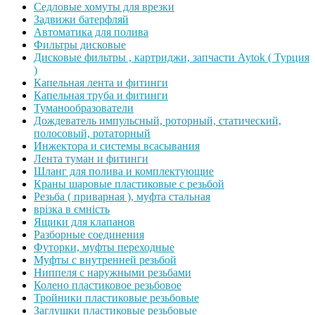
Седловые хомуты для врезки
Задвижи батерфляй
Автоматика для полива
Фильтры дисковые
Дисковые фильтры , картриджи, запчасти Aytok ( Турция
)
Капельная лента и фитинги
Капельная труба и фитинги
Туманообразователи
Дождеватель импульсный, роторный, статический,
полосовый, ротаторный
Инжектора и системы всасывания
Лента туман и фитинги
Шланг для полива и комплектующие
Краны шаровые пластиковые с резьбой
Резьба ( приварная ), муфта стальная
врізка в ємність
Ящики для клапанов
Разборные соединения
Футорки, муфты переходные
Муфты с внутренней резьбой
Ниппеля с наружными резьбами
Колено пластиковое резьбовое
Тройники пластиковые резьбовые
Заглушки пластиковые резьбовые