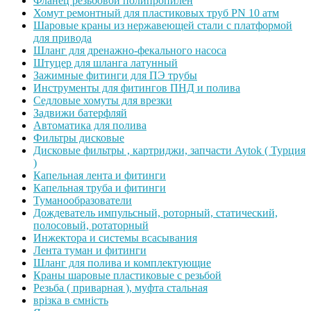
Фланец резьбовой полипропилен
Хомут ремонтный для пластиковых труб PN 10 атм
Шаровые краны из нержавеющей стали с платформой
для привода
Шланг для дренажно-фекального насоса
Штуцер для шланга латунный
Зажимные фитинги для ПЭ трубы
Инструменты для фитингов ПНД и полива
Седловые хомуты для врезки
Задвижи батерфляй
Автоматика для полива
Фильтры дисковые
Дисковые фильтры , картриджи, запчасти Aytok ( Турция
)
Капельная лента и фитинги
Капельная труба и фитинги
Туманообразователи
Дождеватель импульсный, роторный, статический,
полосовый, ротаторный
Инжектора и системы всасывания
Лента туман и фитинги
Шланг для полива и комплектующие
Краны шаровые пластиковые с резьбой
Резьба ( приварная ), муфта стальная
врізка в ємність