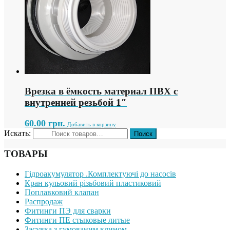
Врезка в ёмкость материал ПВХ с
внутренней резьбой 1″
60.00
грн.
Добавить в корзину
Искать:
ТОВАРЫ
Гідроакумулятор .Комплектуючі до насосів
Кран кульовий різьбовий пластиковий
Поплавковий клапан
Распродаж
Фитинги ПЭ для сварки
Фитинги ПЕ стыковые литые
Засувка з гумованим клином