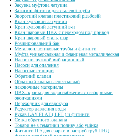
Засувка муфтова латунна
Затискні фітинги для сталевої труби
Зворотний клапан пластиковий різьбовій
Кран кульовий латунний
Кран кульовий латунний в-н
Кран шаровый ПВХ с переходом под привод
Кран шаровый сталь. шар
Розширювальний бак
Металлопластиковые трубы и фитинги
Муфта универсальная и фланцевая металлическая
Насос погружной вибрационный
Насоси для опалення
Насосные станции
Обратний клапан
Обратный клапан лепестковый
паковочные материалы
ПВХ- краны для водоснабжения с разборными
окончаниями
Переходник для еврокуба
Редуктор давления воды
Рукав LAY FLAT ( LFT ) и фитинги
Сетка обратного клапана
Товари не з тематики поливу або уцінка
Фитинги ПЭ для сварки в раструб труб ПНД