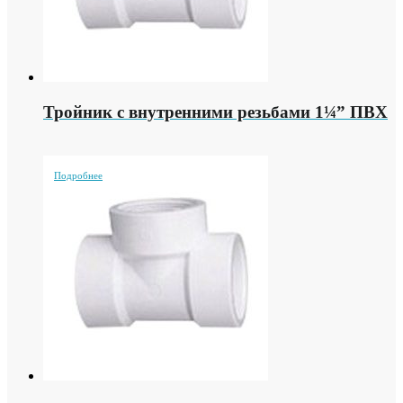
Тройник с внутренними резьбами 1¼” ПВХ
Подробнее