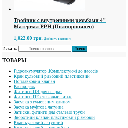
Тройник с внутренними резьбами 4″
Материал PPH (Полипропилен)
1,022.00
грн.
Добавить в корзину
Искать:
ТОВАРЫ
Гідроакумулятор .Комплектуючі до насосів
Кран кульовий різьбовий пластиковий
Поплавковий клапан
Распродаж
Фитинги ПЭ для сварки
Фитинги ПЕ стыковые литые
Засувка з гумованим клином
Засувка муфтова латунна
Затискні фітинги для сталевої труби
Зворотний клапан пластиковий різьбовій
Кран кульовий латунний
Кран кульовий латунний в-н