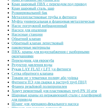
Кран шаровый ПВХ с переходом под привод
Кран шаровый сталь. шар
Розширювальний бак
Металлопластиковые трубы и фитинги
Муфта универсальная и фланцевая металлическая
Насос погружной вибрационный
Насоси для опалення
Насосные станции
Обратний клапан
Обратный клапан лепестковый
паковочные материалы
ПВХ- краны для водоснабжения с разборными
окончаниями
Переходник для еврокуба
Редуктор давления воды
Рукав LAY FLAT ( LFT ) и фитинги
Сетка обратного клапана
Товари не з тематики поливу або уцінка
Фитинги ПЭ для сварки в раструб труб ПНД
Фланец резьбовой полипропилен
Хомут ремонтный для пластиковых труб PN 10 атм
Шаровые краны из нержавеющей стали с платформой
для привода
Шланг для дренажно-фекального насоса