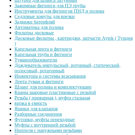
Штуцер для шланга латунный
Зажимные фитинги для ПЭ трубы
Инструменты для фитингов ПНД и полива
Седловые хомуты для врезки
Задвижи батерфляй
Автоматика для полива
Фильтры дисковые
Дисковые фильтры , картриджи, запчасти Aytok ( Турция
)
Капельная лента и фитинги
Капельная труба и фитинги
Туманообразователи
Дождеватель импульсный, роторный, статический,
полосовый, ротаторный
Инжектора и системы всасывания
Лента туман и фитинги
Шланг для полива и комплектующие
Краны шаровые пластиковые с резьбой
Резьба ( приварная ), муфта стальная
врізка в ємність
Ящики для клапанов
Разборные соединения
Футорки, муфты переходные
Муфты с внутренней резьбой
Ниппеля с наружными резьбами