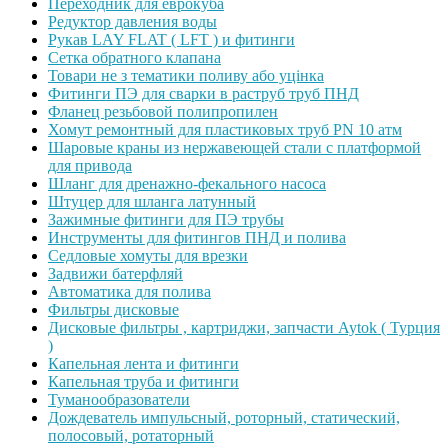
Переходник для еврокуба
Редуктор давления воды
Рукав LAY FLAT ( LFT ) и фитинги
Сетка обратного клапана
Товари не з тематики поливу або уцінка
Фитинги ПЭ для сварки в раструб труб ПНД
Фланец резьбовой полипропилен
Хомут ремонтный для пластиковых труб PN 10 атм
Шаровые краны из нержавеющей стали с платформой
для привода
Шланг для дренажно-фекального насоса
Штуцер для шланга латунный
Зажимные фитинги для ПЭ трубы
Инструменты для фитингов ПНД и полива
Седловые хомуты для врезки
Задвижи батерфляй
Автоматика для полива
Фильтры дисковые
Дисковые фильтры , картриджи, запчасти Aytok ( Турция
)
Капельная лента и фитинги
Капельная труба и фитинги
Туманообразователи
Дождеватель импульсный, роторный, статический,
полосовый, ротаторный