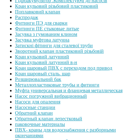
Гідроакумулятор .Комплектуючі до насосів
Кран кульовий різьбовий пластиковий
Поплавковий клапан
Распродаж
Фитинги ПЭ для сварки
Фитинги ПЕ стыковые литые
Засувка з гумованим клином
Засувка муфтова латунна
Затискні фітинги для сталевої труби
Зворотний клапан пластиковий різьбовій
Кран кульовий латунний
Кран кульовий латунний в-н
Кран шаровый ПВХ с переходом под привод
Кран шаровый сталь. шар
Розширювальний бак
Металлопластиковые трубы и фитинги
Муфта универсальная и фланцевая металлическая
Насос погружной вибрационный
Насоси для опалення
Насосные станции
Обратний клапан
Обратный клапан лепестковый
паковочные материалы
ПВХ- краны для водоснабжения с разборными
окончаниями