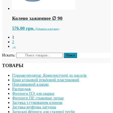
Колено зажимное ∅ 90
576.00
грн.
Добавить в корзину
1
2
→
Искать:
ТОВАРЫ
Гідроакумулятор .Комплектуючі до насосів
Кран кульовий різьбовий пластиковий
Поплавковий клапан
Распродаж
Фитинги ПЭ для сварки
Фитинги ПЕ стыковые литые
Засувка з гумованим клином
Засувка муфтова латунна
Затискні фітинги для сталевої труби