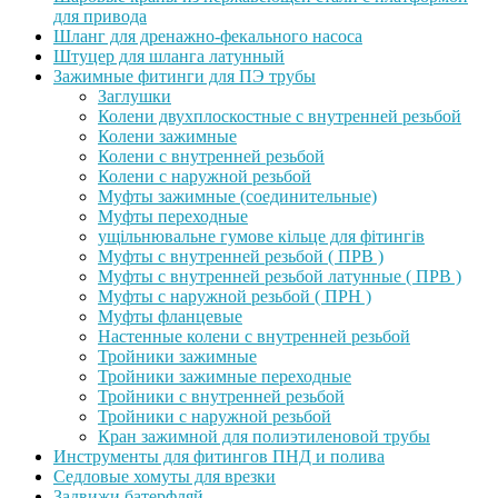
для привода
Шланг для дренажно-фекального насоса
Штуцер для шланга латунный
Зажимные фитинги для ПЭ трубы
Заглушки
Колени двухплоскостные с внутренней резьбой
Колени зажимные
Колени с внутренней резьбой
Колени с наружной резьбой
Муфты зажимные (соединительные)
Муфты переходные
ущільнювальне гумове кільце для фітингів
Муфты с внутренней резьбой ( ПРВ )
Муфты с внутренней резьбой латунные ( ПРВ )
Муфты с наружной резьбой ( ПРН )
Муфты фланцевые
Настенные колени с внутренней резьбой
Тройники зажимные
Тройники зажимные переходные
Тройники с внутренней резьбой
Тройники с наружной резьбой
Кран зажимной для полиэтиленовой трубы
Инструменты для фитингов ПНД и полива
Седловые хомуты для врезки
Задвижи батерфляй