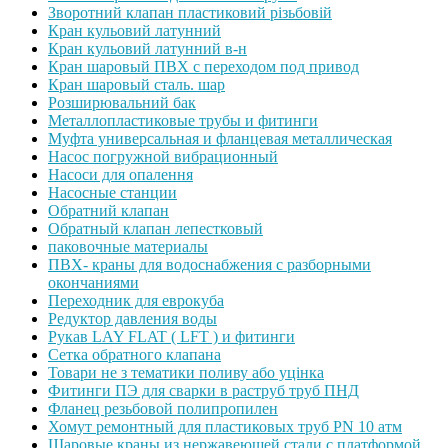
Зворотний клапан пластиковий різьбовій
Кран кульовий латунний
Кран кульовий латунний в-н
Кран шаровый ПВХ с переходом под привод
Кран шаровый сталь. шар
Розширювальний бак
Металлопластиковые трубы и фитинги
Муфта универсальная и фланцевая металлическая
Насос погружной вибрационный
Насоси для опалення
Насосные станции
Обратний клапан
Обратный клапан лепестковый
паковочные материалы
ПВХ- краны для водоснабжения с разборными
окончаниями
Переходник для еврокуба
Редуктор давления воды
Рукав LAY FLAT ( LFT ) и фитинги
Сетка обратного клапана
Товари не з тематики поливу або уцінка
Фитинги ПЭ для сварки в раструб труб ПНД
Фланец резьбовой полипропилен
Хомут ремонтный для пластиковых труб PN 10 атм
Шаровые краны из нержавеющей стали с платформой