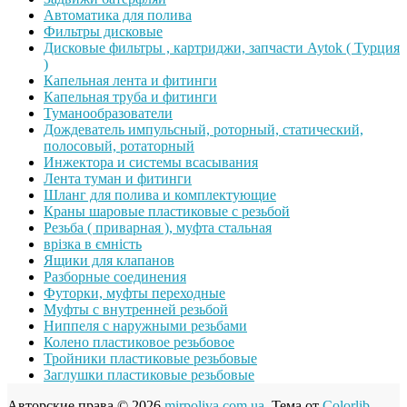
Автоматика для полива
Фильтры дисковые
Дисковые фильтры , картриджи, запчасти Aytok ( Турция
)
Капельная лента и фитинги
Капельная труба и фитинги
Туманообразователи
Дождеватель импульсный, роторный, статический,
полосовый, ротаторный
Инжектора и системы всасывания
Лента туман и фитинги
Шланг для полива и комплектующие
Краны шаровые пластиковые с резьбой
Резьба ( приварная ), муфта стальная
врізка в ємність
Ящики для клапанов
Разборные соединения
Футорки, муфты переходные
Муфты с внутренней резьбой
Ниппеля с наружными резьбами
Колено пластиковое резьбовое
Тройники пластиковые резьбовые
Заглушки пластиковые резьбовые
Авторские права © 2026
mirpoliva.com.ua
. Тема от
Colorlib