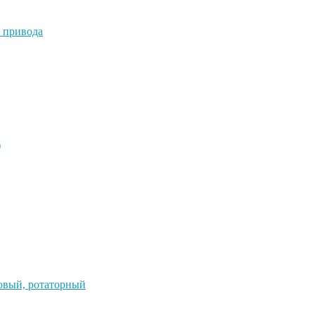
 привода
)
овый, ротаторный