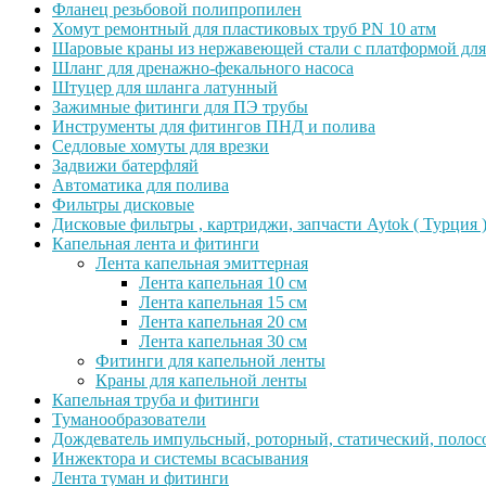
Фланец резьбовой полипропилен
Хомут ремонтный для пластиковых труб PN 10 атм
Шаровые краны из нержавеющей стали с платформой для
Шланг для дренажно-фекального насоса
Штуцер для шланга латунный
Зажимные фитинги для ПЭ трубы
Инструменты для фитингов ПНД и полива
Седловые хомуты для врезки
Задвижи батерфляй
Автоматика для полива
Фильтры дисковые
Дисковые фильтры , картриджи, запчасти Aytok ( Турция 
Капельная лента и фитинги
Лента капельная эмиттерная
Лента капельная 10 см
Лента капельная 15 см
Лента капельная 20 см
Лента капельная 30 см
Фитинги для капельной ленты
Краны для капельной ленты
Капельная труба и фитинги
Туманообразователи
Дождеватель импульсный, роторный, статический, полос
Инжектора и системы всасывания
Лента туман и фитинги