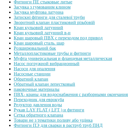
Фитинги ПЕ стыковые литые
Засувка з гумованим клином
Засувка муфтова латунна
Затискні фітинги для сталевої труби
Зворотний клапан пластиковий різьбовій
Кран кульовий латунний
Кран кульовий латунний в-н
Кран шаровый ПВХ с переходом под привод
Кран шаровый сталь. шар
Розширювальний бак
Металлопластиковые трубы и фитинги
Муфта универсальная и фланцевая металлическая
Насос погружной вибрационный
Насоси для опалення
Насосные станции
Обратний клапан
Обратный клапан лепестковый
паковочные материалы
ПВХ- краны для водоснабжения с разборными окончани
Переходник для еврокуба
Редуктор давления воды
Рукав LAY FLAT ( LFT ) и фитинги
Сетка обратного клапана
Товари не з тематики поливу або уцінка
Фитинги ПЭ для сварки в раструб труб ПНД