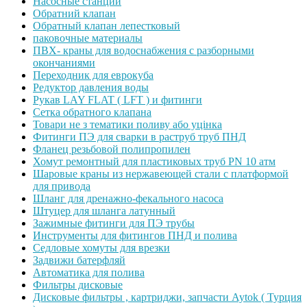
Насосные станции
Обратний клапан
Обратный клапан лепестковый
паковочные материалы
ПВХ- краны для водоснабжения с разборными
окончаниями
Переходник для еврокуба
Редуктор давления воды
Рукав LAY FLAT ( LFT ) и фитинги
Сетка обратного клапана
Товари не з тематики поливу або уцінка
Фитинги ПЭ для сварки в раструб труб ПНД
Фланец резьбовой полипропилен
Хомут ремонтный для пластиковых труб PN 10 атм
Шаровые краны из нержавеющей стали с платформой
для привода
Шланг для дренажно-фекального насоса
Штуцер для шланга латунный
Зажимные фитинги для ПЭ трубы
Инструменты для фитингов ПНД и полива
Седловые хомуты для врезки
Задвижи батерфляй
Автоматика для полива
Фильтры дисковые
Дисковые фильтры , картриджи, запчасти Aytok ( Турция