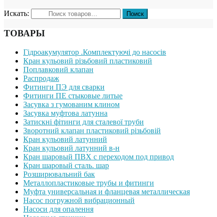
Искать:
ТОВАРЫ
Гідроакумулятор .Комплектуючі до насосів
Кран кульовий різьбовий пластиковий
Поплавковий клапан
Распродаж
Фитинги ПЭ для сварки
Фитинги ПЕ стыковые литые
Засувка з гумованим клином
Засувка муфтова латунна
Затискні фітинги для сталевої труби
Зворотний клапан пластиковий різьбовій
Кран кульовий латунний
Кран кульовий латунний в-н
Кран шаровый ПВХ с переходом под привод
Кран шаровый сталь. шар
Розширювальний бак
Металлопластиковые трубы и фитинги
Муфта универсальная и фланцевая металлическая
Насос погружной вибрационный
Насоси для опалення