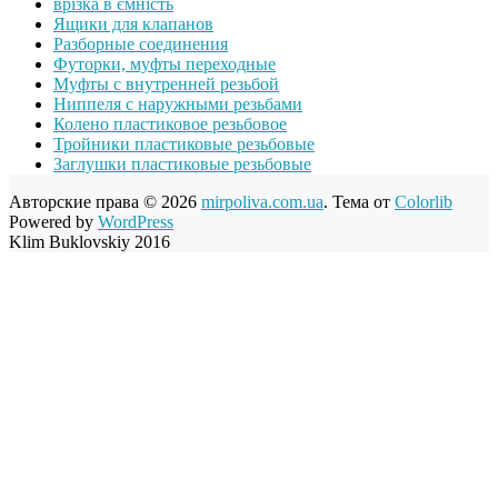
врізка в ємність
Ящики для клапанов
Разборные соединения
Футорки, муфты переходные
Муфты с внутренней резьбой
Ниппеля с наружными резьбами
Колено пластиковое резьбовое
Тройники пластиковые резьбовые
Заглушки пластиковые резьбовые
Авторские права © 2026
mirpoliva.com.ua
. Тема от
Colorlib
Powered by
WordPress
Klim Buklovskiy 2016