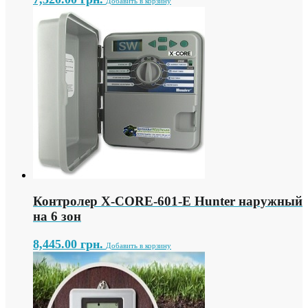
Добавить в корзину
Контролер X-СORE-601-E Hunter наружный
на 6 зон
8,445.00
грн.
Добавить в корзину