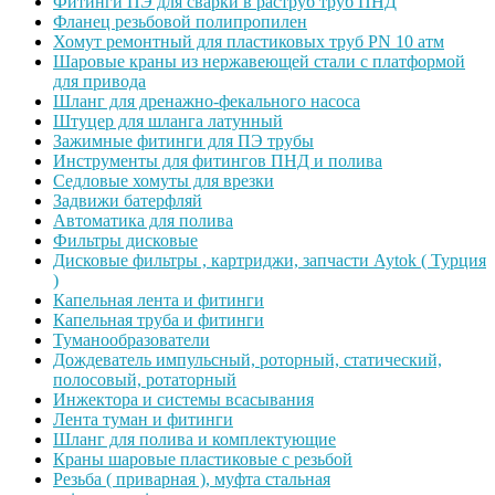
Фитинги ПЭ для сварки в раструб труб ПНД
Фланец резьбовой полипропилен
Хомут ремонтный для пластиковых труб PN 10 атм
Шаровые краны из нержавеющей стали с платформой
для привода
Шланг для дренажно-фекального насоса
Штуцер для шланга латунный
Зажимные фитинги для ПЭ трубы
Инструменты для фитингов ПНД и полива
Седловые хомуты для врезки
Задвижи батерфляй
Автоматика для полива
Фильтры дисковые
Дисковые фильтры , картриджи, запчасти Aytok ( Турция
)
Капельная лента и фитинги
Капельная труба и фитинги
Туманообразователи
Дождеватель импульсный, роторный, статический,
полосовый, ротаторный
Инжектора и системы всасывания
Лента туман и фитинги
Шланг для полива и комплектующие
Краны шаровые пластиковые с резьбой
Резьба ( приварная ), муфта стальная