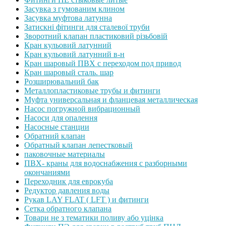
Засувка з гумованим клином
Засувка муфтова латунна
Затискні фітинги для сталевої труби
Зворотний клапан пластиковий різьбовій
Кран кульовий латунний
Кран кульовий латунний в-н
Кран шаровый ПВХ с переходом под привод
Кран шаровый сталь. шар
Розширювальний бак
Металлопластиковые трубы и фитинги
Муфта универсальная и фланцевая металлическая
Насос погружной вибрационный
Насоси для опалення
Насосные станции
Обратний клапан
Обратный клапан лепестковый
паковочные материалы
ПВХ- краны для водоснабжения с разборными
окончаниями
Переходник для еврокуба
Редуктор давления воды
Рукав LAY FLAT ( LFT ) и фитинги
Сетка обратного клапана
Товари не з тематики поливу або уцінка