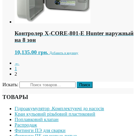
Контролер X-СORE-801-E Hunter наружный
на 8 зон
10,135.00
грн.
Добавить в корзину
←
1
2
Искать:
ТОВАРЫ
Гідроакумулятор .Комплектуючі до насосів
Кран кульовий різьбовий пластиковий
Поплавковий клапан
Распродаж
Фитинги ПЭ для сварки
Фитинги ПЕ стыковые литые