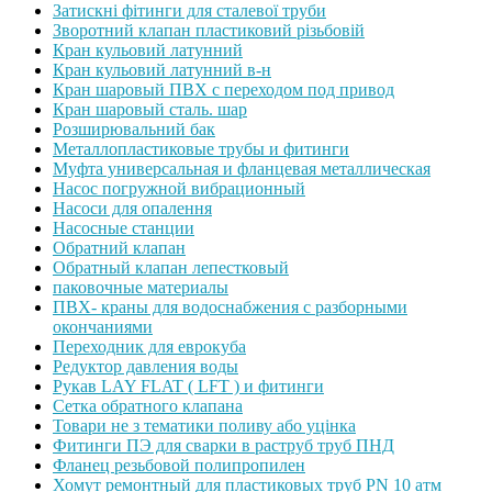
Затискні фітинги для сталевої труби
Зворотний клапан пластиковий різьбовій
Кран кульовий латунний
Кран кульовий латунний в-н
Кран шаровый ПВХ с переходом под привод
Кран шаровый сталь. шар
Розширювальний бак
Металлопластиковые трубы и фитинги
Муфта универсальная и фланцевая металлическая
Насос погружной вибрационный
Насоси для опалення
Насосные станции
Обратний клапан
Обратный клапан лепестковый
паковочные материалы
ПВХ- краны для водоснабжения с разборными
окончаниями
Переходник для еврокуба
Редуктор давления воды
Рукав LAY FLAT ( LFT ) и фитинги
Сетка обратного клапана
Товари не з тематики поливу або уцінка
Фитинги ПЭ для сварки в раструб труб ПНД
Фланец резьбовой полипропилен
Хомут ремонтный для пластиковых труб PN 10 атм