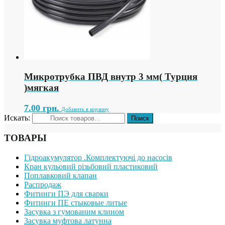
Микротрубка ПВД внутр 3 мм( Турция
)мягкая
7.00
грн.
Добавить в корзину
Искать:
ТОВАРЫ
Гідроакумулятор .Комплектуючі до насосів
Кран кульовий різьбовий пластиковий
Поплавковий клапан
Распродаж
Фитинги ПЭ для сварки
Фитинги ПЕ стыковые литые
Засувка з гумованим клином
Засувка муфтова латунна