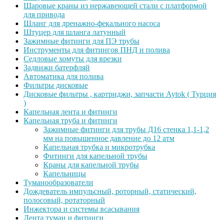
Шаровые краны из нержавеющей стали с платформой
для привода
Шланг для дренажно-фекального насоса
Штуцер для шланга латунный
Зажимные фитинги для ПЭ трубы
Инструменты для фитингов ПНД и полива
Седловые хомуты для врезки
Задвижи батерфляй
Автоматика для полива
Фильтры дисковые
Дисковые фильтры , картриджи, запчасти Aytok ( Турция
)
Капельная лента и фитинги
Капельная труба и фитинги
Зажимные фитинги для трубы Д16 стенка 1,1-1,2
мм на повышенное давление до 12 атм
Капельная трубка и микротрубка
Фитинги для капельной трубы
Краны для капельной трубы
Капельницы
Туманообразователи
Дождеватель импульсный, роторный, статический,
полосовый, ротаторный
Инжектора и системы всасывания
Лента туман и фитинги