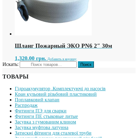
Шланг Пожарный ЭКО PN6 2″ 30м
1,320.00
грн.
Добавить в корзину
Искать:
ТОВАРЫ
Гідроакумулятор .Комплектуючі до насосів
Кран кульовий різьбовий пластиковий
Поплавковий клапан
Распродаж
Фитинги ПЭ для сварки
Фитинги ПЕ стыковые литые
Засувка з гумованим клином
Засувка муфтова латунна
Затискні фітинги для сталевої труби