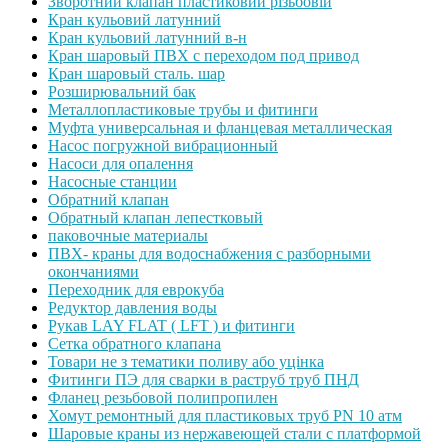
Зворотний клапан пластиковий різьбовій
Кран кульовий латунний
Кран кульовий латунний в-н
Кран шаровый ПВХ с переходом под привод
Кран шаровый сталь. шар
Розширювальний бак
Металлопластиковые трубы и фитинги
Муфта универсальная и фланцевая металлическая
Насос погружной вибрационный
Насоси для опалення
Насосные станции
Обратний клапан
Обратный клапан лепестковый
паковочные материалы
ПВХ- краны для водоснабжения с разборными
окончаниями
Переходник для еврокуба
Редуктор давления воды
Рукав LAY FLAT ( LFT ) и фитинги
Сетка обратного клапана
Товари не з тематики поливу або уцінка
Фитинги ПЭ для сварки в раструб труб ПНД
Фланец резьбовой полипропилен
Хомут ремонтный для пластиковых труб PN 10 атм
Шаровые краны из нержавеющей стали с платформой