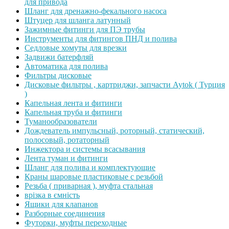
для привода
Шланг для дренажно-фекального насоса
Штуцер для шланга латунный
Зажимные фитинги для ПЭ трубы
Инструменты для фитингов ПНД и полива
Седловые хомуты для врезки
Задвижи батерфляй
Автоматика для полива
Фильтры дисковые
Дисковые фильтры , картриджи, запчасти Aytok ( Турция
)
Капельная лента и фитинги
Капельная труба и фитинги
Туманообразователи
Дождеватель импульсный, роторный, статический,
полосовый, ротаторный
Инжектора и системы всасывания
Лента туман и фитинги
Шланг для полива и комплектующие
Краны шаровые пластиковые с резьбой
Резьба ( приварная ), муфта стальная
врізка в ємність
Ящики для клапанов
Разборные соединения
Футорки, муфты переходные