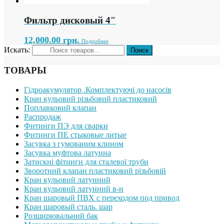
Фильтр дисковый 4″
12,000.00
грн.
Подробнее
Искать:
ТОВАРЫ
Гідроакумулятор .Комплектуючі до насосів
Кран кульовий різьбовий пластиковий
Поплавковий клапан
Распродаж
Фитинги ПЭ для сварки
Фитинги ПЕ стыковые литые
Засувка з гумованим клином
Засувка муфтова латунна
Затискні фітинги для сталевої труби
Зворотний клапан пластиковий різьбовій
Кран кульовий латунний
Кран кульовий латунний в-н
Кран шаровый ПВХ с переходом под привод
Кран шаровый сталь. шар
Розширювальний бак