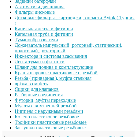
Задвижи батерфляй
Автоматика для полива
Фильтры дисковые
Дисковые фильтры , картриджи, запчасти Aytok ( Турция
)
Капельная лента и фитинги
Капельная труба и фитинги
Туманообразователи
Дождеватель импульсный, роторный, статический,
полосовый, ротаторный
Инжектора и системы всасывания
Лента туман и фитинги
Шланг для полива и комплектующие
Краны шаровые пластиковые с резьбой
Резьба ( приварная ), муфта стальная
врізка в ємність
Ящики для клапанов
Разборные соединения
Футорки, муфты переходные
Муфты с внутренней резьбой
Ниппеля с наружными резьбами
Колено пластиковое резьбовое
Тройники пластиковые резьбовые
Заглушки пластиковые резьбовые