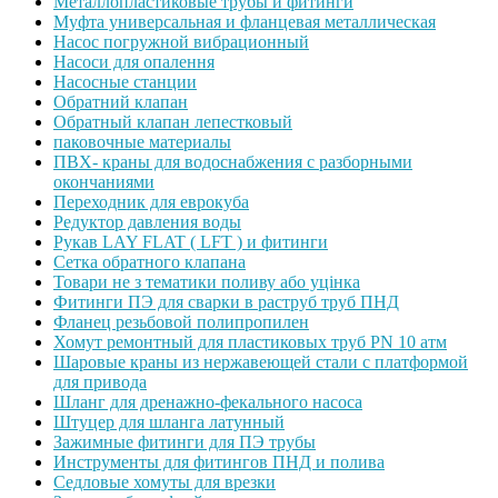
Металлопластиковые трубы и фитинги
Муфта универсальная и фланцевая металлическая
Насос погружной вибрационный
Насоси для опалення
Насосные станции
Обратний клапан
Обратный клапан лепестковый
паковочные материалы
ПВХ- краны для водоснабжения с разборными
окончаниями
Переходник для еврокуба
Редуктор давления воды
Рукав LAY FLAT ( LFT ) и фитинги
Сетка обратного клапана
Товари не з тематики поливу або уцінка
Фитинги ПЭ для сварки в раструб труб ПНД
Фланец резьбовой полипропилен
Хомут ремонтный для пластиковых труб PN 10 атм
Шаровые краны из нержавеющей стали с платформой
для привода
Шланг для дренажно-фекального насоса
Штуцер для шланга латунный
Зажимные фитинги для ПЭ трубы
Инструменты для фитингов ПНД и полива
Седловые хомуты для врезки