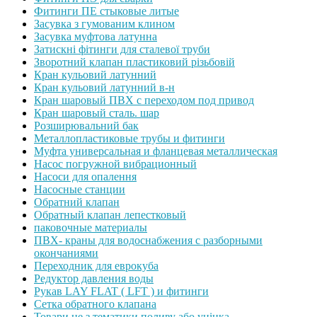
Фитинги ПЕ стыковые литые
Засувка з гумованим клином
Засувка муфтова латунна
Затискні фітинги для сталевої труби
Зворотний клапан пластиковий різьбовій
Кран кульовий латунний
Кран кульовий латунний в-н
Кран шаровый ПВХ с переходом под привод
Кран шаровый сталь. шар
Розширювальний бак
Металлопластиковые трубы и фитинги
Муфта универсальная и фланцевая металлическая
Насос погружной вибрационный
Насоси для опалення
Насосные станции
Обратний клапан
Обратный клапан лепестковый
паковочные материалы
ПВХ- краны для водоснабжения с разборными
окончаниями
Переходник для еврокуба
Редуктор давления воды
Рукав LAY FLAT ( LFT ) и фитинги
Сетка обратного клапана
Товари не з тематики поливу або уцінка