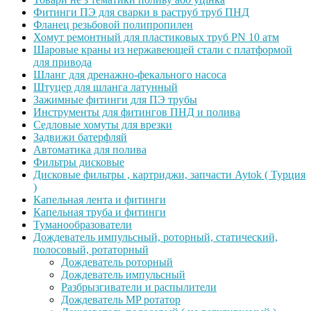
Фитинги ПЭ для сварки в раструб труб ПНД
Фланец резьбовой полипропилен
Хомут ремонтный для пластиковых труб PN 10 атм
Шаровые краны из нержавеющей стали с платформой
для привода
Шланг для дренажно-фекального насоса
Штуцер для шланга латунный
Зажимные фитинги для ПЭ трубы
Инструменты для фитингов ПНД и полива
Седловые хомуты для врезки
Задвижи батерфляй
Автоматика для полива
Фильтры дисковые
Дисковые фильтры , картриджи, запчасти Aytok ( Турция
)
Капельная лента и фитинги
Капельная труба и фитинги
Туманообразователи
Дождеватель импульсный, роторный, статический,
полосовый, ротаторный
Дождеватель роторный
Дождеватель импульсный
Разбрызгиватели и распылители
Дождеватель MP ротатор