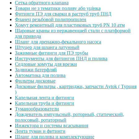
Сетка обратного клапана
Товари не з тематики поливу або уцінка
Фитинги ПЭ для сварки в раструб труб ПНД
Фланец резьбовой полипропилен
Хомут ремонтный для пластиковых труб PN 10 атм
Шаровые краны из нержавеющей стали с платформой
для привода
Шланг для дренажно-фекального насоса
Штуцер для шланга латунный
Зажимные фитинги для ПЭ трубы
Инструменты для фитингов ПНД и полива
Седловые хомуты для врезки
Задвижи батерфляй
Автоматика для полива
Фильтры дисковые
Дисковые фильтры , картриджи, запчасти Aytok ( Турция
)
Капельная лента и фитинги
Капельная труба и фитинги
Туманообразователи
Дождеватель импульсный, роторный, статический,
полосовый, ротаторный
Инжектора и системы всасывания
Лента туман и фитинги
Шланг для полива и комплектующие