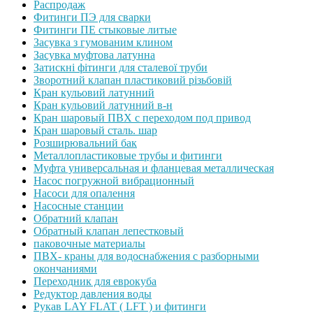
Распродаж
Фитинги ПЭ для сварки
Фитинги ПЕ стыковые литые
Засувка з гумованим клином
Засувка муфтова латунна
Затискні фітинги для сталевої труби
Зворотний клапан пластиковий різьбовій
Кран кульовий латунний
Кран кульовий латунний в-н
Кран шаровый ПВХ с переходом под привод
Кран шаровый сталь. шар
Розширювальний бак
Металлопластиковые трубы и фитинги
Муфта универсальная и фланцевая металлическая
Насос погружной вибрационный
Насоси для опалення
Насосные станции
Обратний клапан
Обратный клапан лепестковый
паковочные материалы
ПВХ- краны для водоснабжения с разборными
окончаниями
Переходник для еврокуба
Редуктор давления воды
Рукав LAY FLAT ( LFT ) и фитинги