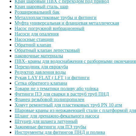
Кран шаровый ПВХ с переходом под привод
Кран шаровый сталь. шар
Розширювальний бак
Металлопластиковые трубы и фитинги
Муфта универсальная и фланцевая металлическая
Насос погружной вибрационный
Насоси для опалення
Насосные станции
Обратний клапан
Обратный клапан лепестковый
паковочные материалы
ПВХ- краны для водоснабжения с разборными окончани
Переходник для еврокуба
Редуктор давления воды
Рукав LAY FLAT ( LFT ) и фитинги
Сетка обратного клапана
Товари не з тематики поливу або уцінка
Фитинги ПЭ для сварки в раструб труб ПНД
Фланец резьбовой полипропилен
Хомут ремонтный для пластиковых труб PN 10 атм
Шаровые краны из нержавеющей стали с платформой для
Шланг для дренажно-фекального насоса
Штуцер для шланга латунный
Зажимные фитинги для ПЭ трубы
Инструменты для фитингов ПНД и полива