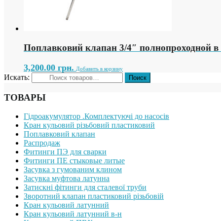
Поплавковий клапан 3/4″ полнопроходной в 
3,200.00
грн.
Добавить в корзину
Искать:
ТОВАРЫ
Гідроакумулятор .Комплектуючі до насосів
Кран кульовий різьбовий пластиковий
Поплавковий клапан
Распродаж
Фитинги ПЭ для сварки
Фитинги ПЕ стыковые литые
Засувка з гумованим клином
Засувка муфтова латунна
Затискні фітинги для сталевої труби
Зворотний клапан пластиковий різьбовій
Кран кульовий латунний
Кран кульовий латунний в-н