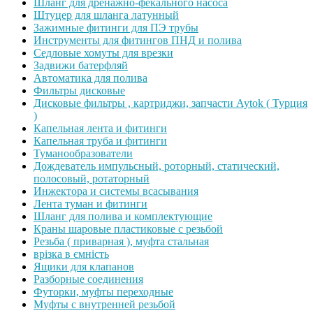
Шланг для дренажно-фекального насоса
Штуцер для шланга латунный
Зажимные фитинги для ПЭ трубы
Инструменты для фитингов ПНД и полива
Седловые хомуты для врезки
Задвижи батерфляй
Автоматика для полива
Фильтры дисковые
Дисковые фильтры , картриджи, запчасти Aytok ( Турция
)
Капельная лента и фитинги
Капельная труба и фитинги
Туманообразователи
Дождеватель импульсный, роторный, статический,
полосовый, ротаторный
Инжектора и системы всасывания
Лента туман и фитинги
Шланг для полива и комплектующие
Краны шаровые пластиковые с резьбой
Резьба ( приварная ), муфта стальная
врізка в ємність
Ящики для клапанов
Разборные соединения
Футорки, муфты переходные
Муфты с внутренней резьбой