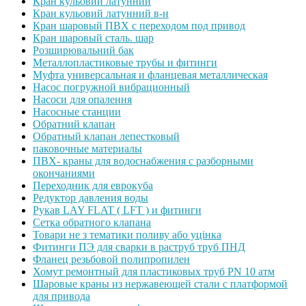
Кран кульовий латунний
Кран кульовий латунний в-н
Кран шаровый ПВХ с переходом под привод
Кран шаровый сталь. шар
Розширювальний бак
Металлопластиковые трубы и фитинги
Муфта универсальная и фланцевая металлическая
Насос погружной вибрационный
Насоси для опалення
Насосные станции
Обратний клапан
Обратный клапан лепестковый
паковочные материалы
ПВХ- краны для водоснабжения с разборными
окончаниями
Переходник для еврокуба
Редуктор давления воды
Рукав LAY FLAT ( LFT ) и фитинги
Сетка обратного клапана
Товари не з тематики поливу або уцінка
Фитинги ПЭ для сварки в раструб труб ПНД
Фланец резьбовой полипропилен
Хомут ремонтный для пластиковых труб PN 10 атм
Шаровые краны из нержавеющей стали с платформой
для привода