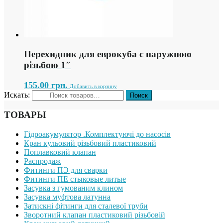
Перехидник для еврокуба с наружною
різьбою 1″
155.00
грн.
Добавить в корзину
Искать:
ТОВАРЫ
Гідроакумулятор .Комплектуючі до насосів
Кран кульовий різьбовий пластиковий
Поплавковий клапан
Распродаж
Фитинги ПЭ для сварки
Фитинги ПЕ стыковые литые
Засувка з гумованим клином
Засувка муфтова латунна
Затискні фітинги для сталевої труби
Зворотний клапан пластиковий різьбовій