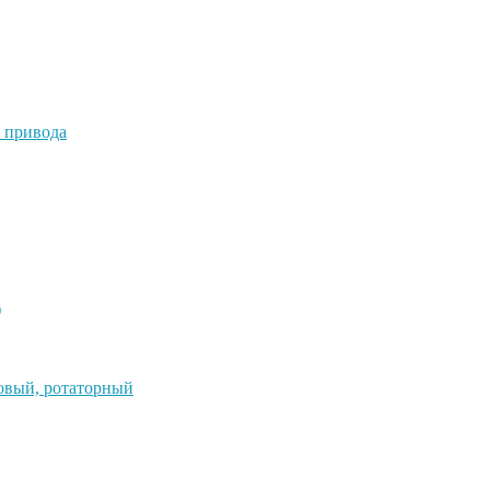
 привода
)
овый, ротаторный