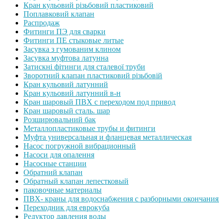
Кран кульовий різьбовий пластиковий
Поплавковий клапан
Распродаж
Фитинги ПЭ для сварки
Фитинги ПЕ стыковые литые
Засувка з гумованим клином
Засувка муфтова латунна
Затискні фітинги для сталевої труби
Зворотний клапан пластиковий різьбовій
Кран кульовий латунний
Кран кульовий латунний в-н
Кран шаровый ПВХ с переходом под привод
Кран шаровый сталь. шар
Розширювальний бак
Металлопластиковые трубы и фитинги
Муфта универсальная и фланцевая металлическая
Насос погружной вибрационный
Насоси для опалення
Насосные станции
Обратний клапан
Обратный клапан лепестковый
паковочные материалы
ПВХ- краны для водоснабжения с разборными окончани
Переходник для еврокуба
Редуктор давления воды