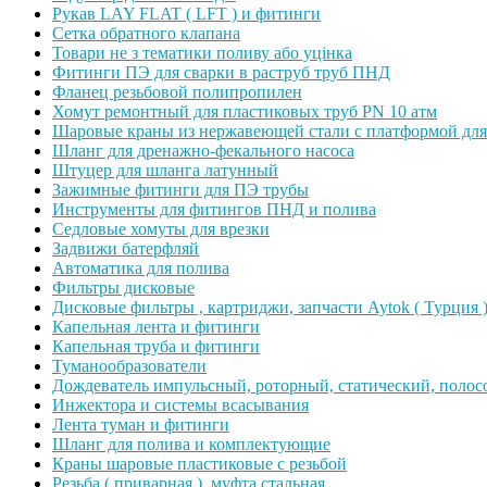
Рукав LAY FLAT ( LFT ) и фитинги
Сетка обратного клапана
Товари не з тематики поливу або уцінка
Фитинги ПЭ для сварки в раструб труб ПНД
Фланец резьбовой полипропилен
Хомут ремонтный для пластиковых труб PN 10 атм
Шаровые краны из нержавеющей стали с платформой для
Шланг для дренажно-фекального насоса
Штуцер для шланга латунный
Зажимные фитинги для ПЭ трубы
Инструменты для фитингов ПНД и полива
Седловые хомуты для врезки
Задвижи батерфляй
Автоматика для полива
Фильтры дисковые
Дисковые фильтры , картриджи, запчасти Aytok ( Турция 
Капельная лента и фитинги
Капельная труба и фитинги
Туманообразователи
Дождеватель импульсный, роторный, статический, полос
Инжектора и системы всасывания
Лента туман и фитинги
Шланг для полива и комплектующие
Краны шаровые пластиковые с резьбой
Резьба ( приварная ), муфта стальная