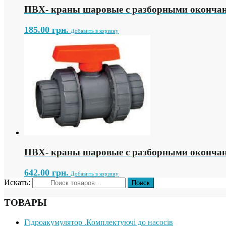
ПВХ- краны шаровые с разборными окончан
185.00
грн.
Добавить в корзину
ПВХ- краны шаровые с разборными оконча
642.00
грн.
Добавить в корзину
Искать:
ТОВАРЫ
Гідроакумулятор .Комплектуючі до насосів