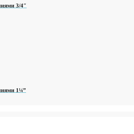
иями 3/4″
ниями 1¼”