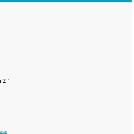
 2″
иями