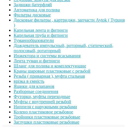
Задвижи батерфляй
Автоматика для полива
Фильтры дисковые
Дисковые фильтры , картриджи, запчасти Aytok ( Турция
)
Капельная лента и фитинги
Капельная труба и фитинги
Туманообразователи
Дождеватель импульсный, роторный, статический,
полосовый, ротаторный
Инжектора и системы всасывания
Лента туман и фитинги
Шланг для полива и комплектующие
Краны шаровые пластиковые с резьбой
Резьба ( приварная ), муфта стальная
врізка в ємність
Ящики для клапанов
Разборные соединения
Футорки, муфты переходные
Муфты с внутренней резьбой
Ниппеля с наружными резьбами
Колено пластиковое резьбовое
Тройники пластиковые резьбовые
Заглушки пластиковые резьбовые