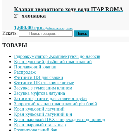
Клапан зворотного ходу води ITAP ROMA
2″ хлопавка
1,600.00
грн.
Добавить в корзину
Искать:
ТОВАРЫ
Гідроакумулятор .Комплектуючі до насосів
Кран кульовий різьбовий пластиковий
Поплавковий клапан
Распродаж
Фитинги ПЭ для сварки
Фитинги ПЕ стыковые литые
Засувка з гумованим клином
Засувка муфтова латунна
Затискні фітинги для сталевої труби
Зворотний клапан пластиковий різьбовій
Кран кульовий латунний
Кран кульовий латунний в-н
Кран шаровый ПВХ с переходом под привод
Кран шаровый сталь. шар
Розширювальний бак