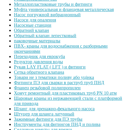
Металлопластиковые трубы и фитинги
Муфта универсальная и фланцевая металлическая
Насос погружной вибрационный
Насоси для опалення
Насосные станции
Обратний клапан
Обратный клапан лепестковый
паковочные материалы
ПВХ- краны для водоснабжения с разборными
окончаниями
Переходник для еврокуба
Редуктор давления воды
Рукав LAY FLAT ( LFT ) и фитинги
Сетка обратного клапана
Товари не з тематики поливу або уцінка
Фитинги ПЭ для сварки в раструб труб ПНД
Фланец резьбовой полипропилен
Хомут ремонтный для пластиковых труб PN 10 атм
Шаровые краны из нержавеющей стали с платформой
для привода
Шланг для дренажно-фекального насоса
Штуцер для шланга латунный
Зажимные фитинги для ПЭ трубы
Инструменты для фитингов ПНД и полива
Седловые хомуты для врезки