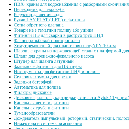
ПВХ- краны для водоснабжения с разборными окончани
Переходник для еврокуба
Редуктор давления воды
Рукав LAY FLAT ( LFT ) и фитинги
Сетка обратного клапана
Товари не з тематики поливу або уцінка
Фитинги ПЭ для сварки в раструб труб ПНД
Фланец резьбовой полипропилен
Хомут ремонтный для пластиковых труб PN 10 атм
Шаровые краны из нержавеющей стали с платформой для
Шланг для дренажно-фекального насоса
Штуцер для шланга латунный
Зажимные фитинги для ПЭ трубы
Инструменты для фитингов ПНД и полива
Седловые хомуты для врезки
Задвижи батерфляй
Автоматика для полива
Фильтры дисковые
Дисковые фильтры , картриджи, запчасти Aytok ( Турция 
Капельная лента и фитинги
Капельная труба и фитинги
Туманообразователи
Дождеватель импульсный, роторный, статический, полос
Инжектора и системы всасывания
Лента туман и фитинги