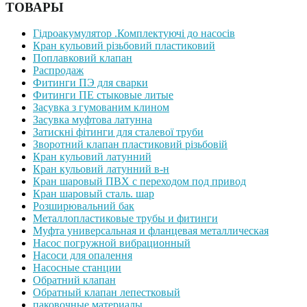
ТОВАРЫ
Гідроакумулятор .Комплектуючі до насосів
Кран кульовий різьбовий пластиковий
Поплавковий клапан
Распродаж
Фитинги ПЭ для сварки
Фитинги ПЕ стыковые литые
Засувка з гумованим клином
Засувка муфтова латунна
Затискні фітинги для сталевої труби
Зворотний клапан пластиковий різьбовій
Кран кульовий латунний
Кран кульовий латунний в-н
Кран шаровый ПВХ с переходом под привод
Кран шаровый сталь. шар
Розширювальний бак
Металлопластиковые трубы и фитинги
Муфта универсальная и фланцевая металлическая
Насос погружной вибрационный
Насоси для опалення
Насосные станции
Обратний клапан
Обратный клапан лепестковый
паковочные материалы