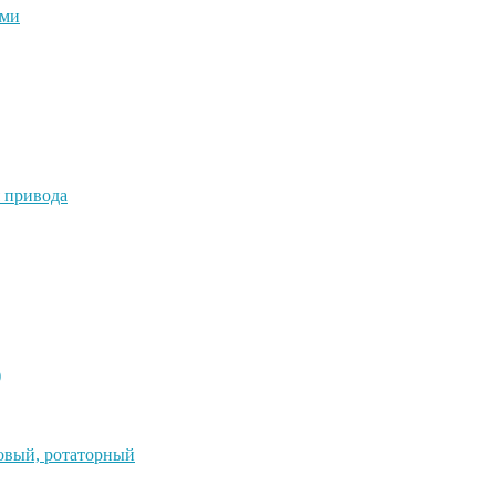
ями
 привода
)
овый, ротаторный