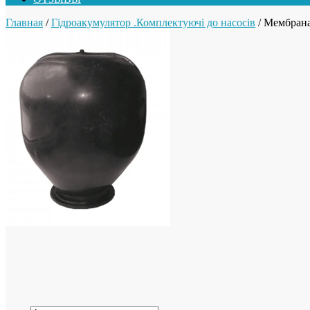
Главная
/
Гідроакумулятор .Комплектуючі до насосів
/ Мембрана