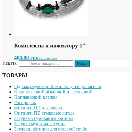
Комплекты к инжектору 1″
400.00
грн.
Подробнее
Искать:
ТОВАРЫ
Гідроакумулятор .Комплектуючі до насосів
Кран кульовий різьбовий пластиковий
Поплавковий клапан
Распродаж
Фитинги ПЭ для сварки
Фитинги ПЕ стыковые литые
Засувка з гумованим клином
Засувка муфтова латунна
Затискні фітинги для сталевої труби