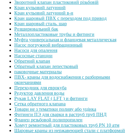
Зворотний клапан пластиковий різьбовій
Кран кульовий латунний
Кран кульовий латунний в-н
Кран шаровый ПВХ с переходом под привод
Кран шаровый сталь. шар
Розширювальний бак
Металлопластиковые трубы и фитинги
Муфта универсальная и фланцевая металлическая
Насос погружной вибрационный
Насоси для опалення
Насосные станции
Обратний клапан
Обратный клапан лепестковый
паковочные материалы
ПВХ- краны для водоснабжения с разборными
окончаниями
Переходник для еврокуба
Редуктор давления воды
Рукав LAY FLAT ( LFT ) и фитинги
Сетка обратного клапана
Товари не з тематики поливу або уцінка
Фитинги ПЭ для сварки в раструб труб ПНД
Фланец резьбовой полипропилен
Хомут ремонтный для пластиковых труб PN 10 атм
Шаровые краны из нержавеющей стали с платформой