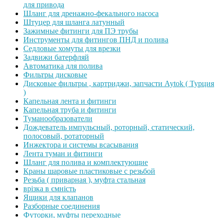
для привода
Шланг для дренажно-фекального насоса
Штуцер для шланга латунный
Зажимные фитинги для ПЭ трубы
Инструменты для фитингов ПНД и полива
Седловые хомуты для врезки
Задвижи батерфляй
Автоматика для полива
Фильтры дисковые
Дисковые фильтры , картриджи, запчасти Aytok ( Турция
)
Капельная лента и фитинги
Капельная труба и фитинги
Туманообразователи
Дождеватель импульсный, роторный, статический,
полосовый, ротаторный
Инжектора и системы всасывания
Лента туман и фитинги
Шланг для полива и комплектующие
Краны шаровые пластиковые с резьбой
Резьба ( приварная ), муфта стальная
врізка в ємність
Ящики для клапанов
Разборные соединения
Футорки, муфты переходные