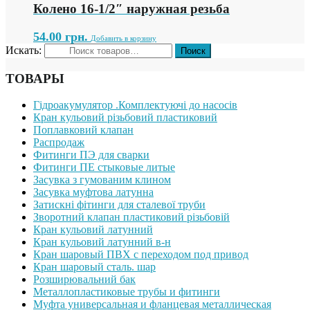
Колено 16-1/2″ наружная резьба
54.00
грн.
Добавить в корзину
Искать:
ТОВАРЫ
Гідроакумулятор .Комплектуючі до насосів
Кран кульовий різьбовий пластиковий
Поплавковий клапан
Распродаж
Фитинги ПЭ для сварки
Фитинги ПЕ стыковые литые
Засувка з гумованим клином
Засувка муфтова латунна
Затискні фітинги для сталевої труби
Зворотний клапан пластиковий різьбовій
Кран кульовий латунний
Кран кульовий латунний в-н
Кран шаровый ПВХ с переходом под привод
Кран шаровый сталь. шар
Розширювальний бак
Металлопластиковые трубы и фитинги
Муфта универсальная и фланцевая металлическая