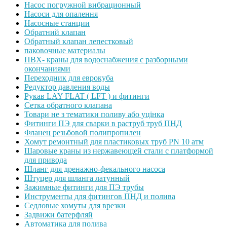
Насос погружной вибрационный
Насоси для опалення
Насосные станции
Обратний клапан
Обратный клапан лепестковый
паковочные материалы
ПВХ- краны для водоснабжения с разборными
окончаниями
Переходник для еврокуба
Редуктор давления воды
Рукав LAY FLAT ( LFT ) и фитинги
Сетка обратного клапана
Товари не з тематики поливу або уцінка
Фитинги ПЭ для сварки в раструб труб ПНД
Фланец резьбовой полипропилен
Хомут ремонтный для пластиковых труб PN 10 атм
Шаровые краны из нержавеющей стали с платформой
для привода
Шланг для дренажно-фекального насоса
Штуцер для шланга латунный
Зажимные фитинги для ПЭ трубы
Инструменты для фитингов ПНД и полива
Седловые хомуты для врезки
Задвижи батерфляй
Автоматика для полива