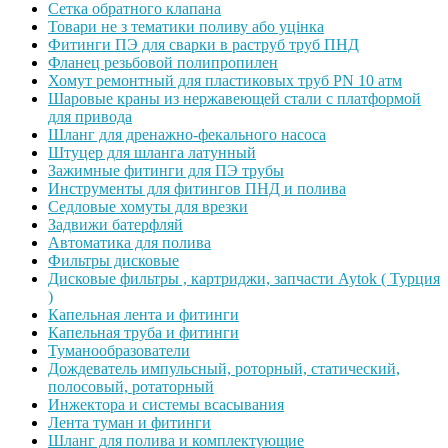
Сетка обратного клапана
Товари не з тематики поливу або уцінка
Фитинги ПЭ для сварки в раструб труб ПНД
Фланец резьбовой полипропилен
Хомут ремонтный для пластиковых труб PN 10 атм
Шаровые краны из нержавеющей стали с платформой
для привода
Шланг для дренажно-фекального насоса
Штуцер для шланга латунный
Зажимные фитинги для ПЭ трубы
Инструменты для фитингов ПНД и полива
Седловые хомуты для врезки
Задвижи батерфляй
Автоматика для полива
Фильтры дисковые
Дисковые фильтры , картриджи, запчасти Aytok ( Турция
)
Капельная лента и фитинги
Капельная труба и фитинги
Туманообразователи
Дождеватель импульсный, роторный, статический,
полосовый, ротаторный
Инжектора и системы всасывания
Лента туман и фитинги
Шланг для полива и комплектующие