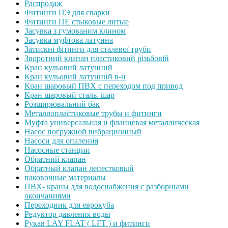
Распродаж
Фитинги ПЭ для сварки
Фитинги ПЕ стыковые литые
Засувка з гумованим клином
Засувка муфтова латунна
Затискні фітинги для сталевої труби
Зворотний клапан пластиковий різьбовій
Кран кульовий латунний
Кран кульовий латунний в-н
Кран шаровый ПВХ с переходом под привод
Кран шаровый сталь. шар
Розширювальний бак
Металлопластиковые трубы и фитинги
Муфта универсальная и фланцевая металлическая
Насос погружной вибрационный
Насоси для опалення
Насосные станции
Обратний клапан
Обратный клапан лепестковый
паковочные материалы
ПВХ- краны для водоснабжения с разборными
окончаниями
Переходник для еврокуба
Редуктор давления воды
Рукав LAY FLAT ( LFT ) и фитинги