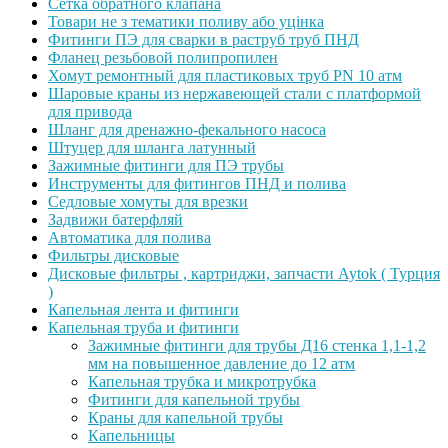
Сетка обратного клапана
Товари не з тематики поливу або уцінка
Фитинги ПЭ для сварки в раструб труб ПНД
Фланец резьбовой полипропилен
Хомут ремонтный для пластиковых труб PN 10 атм
Шаровые краны из нержавеющей стали с платформой
для привода
Шланг для дренажно-фекального насоса
Штуцер для шланга латунный
Зажимные фитинги для ПЭ трубы
Инструменты для фитингов ПНД и полива
Седловые хомуты для врезки
Задвижи батерфляй
Автоматика для полива
Фильтры дисковые
Дисковые фильтры , картриджи, запчасти Aytok ( Турция
)
Капельная лента и фитинги
Капельная труба и фитинги
Зажимные фитинги для трубы Д16 стенка 1,1-1,2
мм на повышенное давление до 12 атм
Капельная трубка и микротрубка
Фитинги для капельной трубы
Краны для капельной трубы
Капельницы