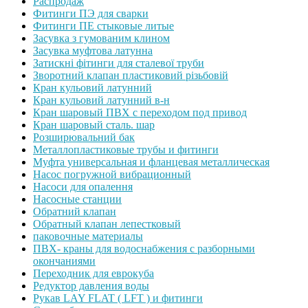
Распродаж
Фитинги ПЭ для сварки
Фитинги ПЕ стыковые литые
Засувка з гумованим клином
Засувка муфтова латунна
Затискні фітинги для сталевої труби
Зворотний клапан пластиковий різьбовій
Кран кульовий латунний
Кран кульовий латунний в-н
Кран шаровый ПВХ с переходом под привод
Кран шаровый сталь. шар
Розширювальний бак
Металлопластиковые трубы и фитинги
Муфта универсальная и фланцевая металлическая
Насос погружной вибрационный
Насоси для опалення
Насосные станции
Обратний клапан
Обратный клапан лепестковый
паковочные материалы
ПВХ- краны для водоснабжения с разборными
окончаниями
Переходник для еврокуба
Редуктор давления воды
Рукав LAY FLAT ( LFT ) и фитинги