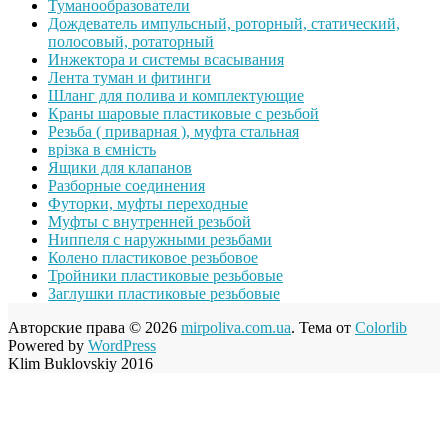
Туманообразователи
Дождеватель импульсный, роторный, статический,
полосовый, ротаторный
Инжектора и системы всасывания
Лента туман и фитинги
Шланг для полива и комплектующие
Краны шаровые пластиковые с резьбой
Резьба ( приварная ), муфта стальная
врізка в ємність
Ящики для клапанов
Разборные соединения
Футорки, муфты переходные
Муфты с внутренней резьбой
Ниппеля с наружными резьбами
Колено пластиковое резьбовое
Тройники пластиковые резьбовые
Заглушки пластиковые резьбовые
Авторские права © 2026
mirpoliva.com.ua
. Тема от
Colorlib
Powered by
WordPress
Klim Buklovskiy 2016