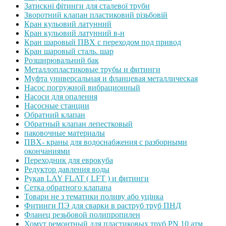
Затискні фітинги для сталевої труби
Зворотний клапан пластиковий різьбовій
Кран кульовий латунний
Кран кульовий латунний в-н
Кран шаровый ПВХ с переходом под привод
Кран шаровый сталь. шар
Розширювальний бак
Металлопластиковые трубы и фитинги
Муфта универсальная и фланцевая металлическая
Насос погружной вибрационный
Насоси для опалення
Насосные станции
Обратний клапан
Обратный клапан лепестковый
паковочные материалы
ПВХ- краны для водоснабжения с разборными
окончаниями
Переходник для еврокуба
Редуктор давления воды
Рукав LAY FLAT ( LFT ) и фитинги
Сетка обратного клапана
Товари не з тематики поливу або уцінка
Фитинги ПЭ для сварки в раструб труб ПНД
Фланец резьбовой полипропилен
Хомут ремонтный для пластиковых труб PN 10 атм