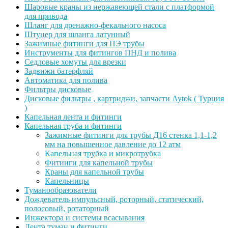
Шаровые краны из нержавеющей стали с платформой
для привода
Шланг для дренажно-фекального насоса
Штуцер для шланга латунный
Зажимные фитинги для ПЭ трубы
Инструменты для фитингов ПНД и полива
Седловые хомуты для врезки
Задвижи батерфляй
Автоматика для полива
Фильтры дисковые
Дисковые фильтры , картриджи, запчасти Aytok ( Турция
)
Капельная лента и фитинги
Капельная труба и фитинги
Зажимные фитинги для трубы Д16 стенка 1,1-1,2
мм на повышенное давление до 12 атм
Капельная трубка и микротрубка
Фитинги для капельной трубы
Краны для капельной трубы
Капельницы
Туманообразователи
Дождеватель импульсный, роторный, статический,
полосовый, ротаторный
Инжектора и системы всасывания
Лента туман и фитинги