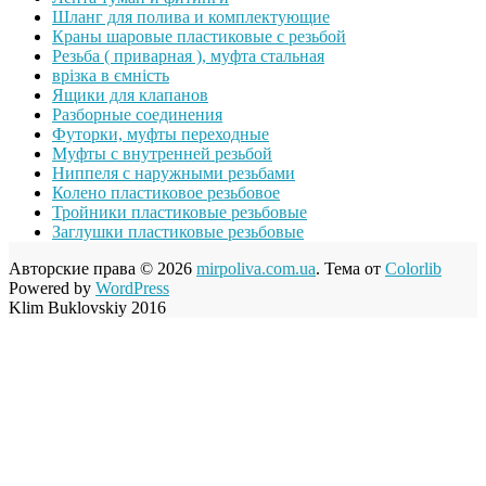
Шланг для полива и комплектующие
Краны шаровые пластиковые с резьбой
Резьба ( приварная ), муфта стальная
врізка в ємність
Ящики для клапанов
Разборные соединения
Футорки, муфты переходные
Муфты с внутренней резьбой
Ниппеля с наружными резьбами
Колено пластиковое резьбовое
Тройники пластиковые резьбовые
Заглушки пластиковые резьбовые
Авторские права © 2026
mirpoliva.com.ua
. Тема от
Colorlib
Powered by
WordPress
Klim Buklovskiy 2016