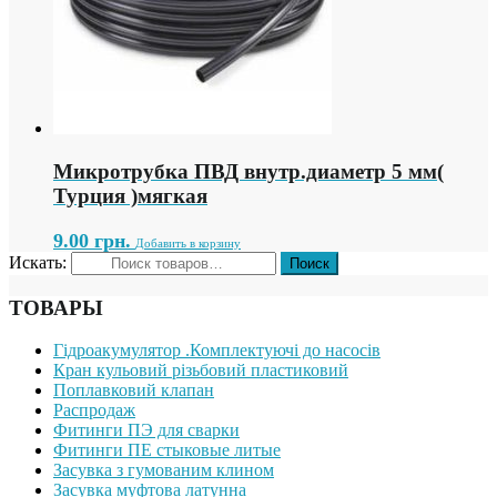
Микротрубка ПВД внутр.диаметр 5 мм(
Турция )мягкая
9.00
грн.
Добавить в корзину
Искать:
ТОВАРЫ
Гідроакумулятор .Комплектуючі до насосів
Кран кульовий різьбовий пластиковий
Поплавковий клапан
Распродаж
Фитинги ПЭ для сварки
Фитинги ПЕ стыковые литые
Засувка з гумованим клином
Засувка муфтова латунна