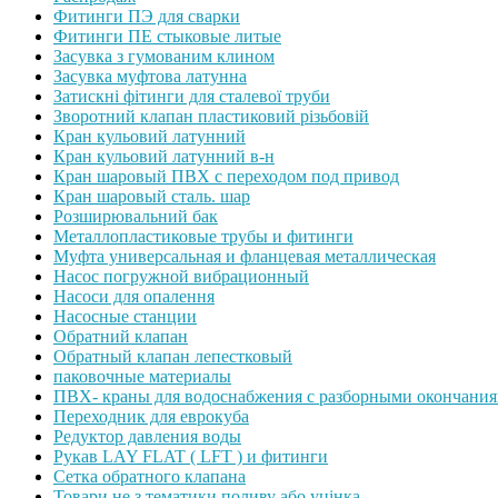
Фитинги ПЭ для сварки
Фитинги ПЕ стыковые литые
Засувка з гумованим клином
Засувка муфтова латунна
Затискні фітинги для сталевої труби
Зворотний клапан пластиковий різьбовій
Кран кульовий латунний
Кран кульовий латунний в-н
Кран шаровый ПВХ с переходом под привод
Кран шаровый сталь. шар
Розширювальний бак
Металлопластиковые трубы и фитинги
Муфта универсальная и фланцевая металлическая
Насос погружной вибрационный
Насоси для опалення
Насосные станции
Обратний клапан
Обратный клапан лепестковый
паковочные материалы
ПВХ- краны для водоснабжения с разборными окончани
Переходник для еврокуба
Редуктор давления воды
Рукав LAY FLAT ( LFT ) и фитинги
Сетка обратного клапана
Товари не з тематики поливу або уцінка