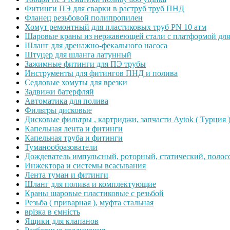
Фитинги ПЭ для сварки в раструб труб ПНД
Фланец резьбовой полипропилен
Хомут ремонтный для пластиковых труб PN 10 атм
Шаровые краны из нержавеющей стали с платформой для
Шланг для дренажно-фекального насоса
Штуцер для шланга латунный
Зажимные фитинги для ПЭ трубы
Инструменты для фитингов ПНД и полива
Седловые хомуты для врезки
Задвижи батерфляй
Автоматика для полива
Фильтры дисковые
Дисковые фильтры , картриджи, запчасти Aytok ( Турция 
Капельная лента и фитинги
Капельная труба и фитинги
Туманообразователи
Дождеватель импульсный, роторный, статический, полос
Инжектора и системы всасывания
Лента туман и фитинги
Шланг для полива и комплектующие
Краны шаровые пластиковые с резьбой
Резьба ( приварная ), муфта стальная
врізка в ємність
Ящики для клапанов