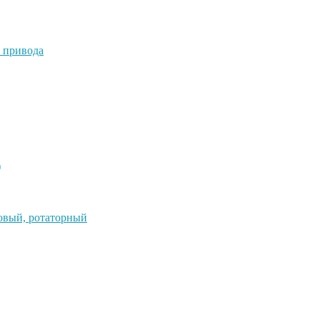
 привода
)
овый, ротаторный