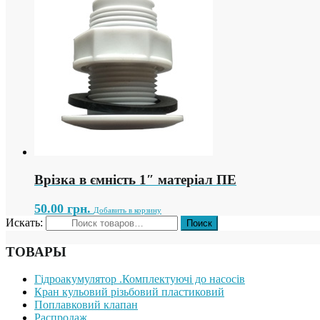
Врізка в ємність 1″ матеріал ПЕ
50.00
грн.
Добавить в корзину
Искать:
ТОВАРЫ
Гідроакумулятор .Комплектуючі до насосів
Кран кульовий різьбовий пластиковий
Поплавковий клапан
Распродаж