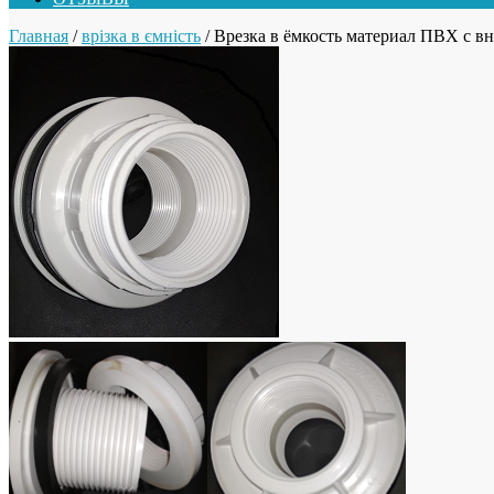
Главная
/
врізка в ємність
/ Врезка в ёмкость материал ПВХ с вн