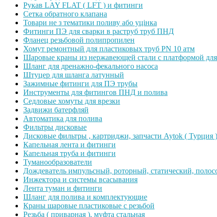
Рукав LAY FLAT ( LFT ) и фитинги
Сетка обратного клапана
Товари не з тематики поливу або уцінка
Фитинги ПЭ для сварки в раструб труб ПНД
Фланец резьбовой полипропилен
Хомут ремонтный для пластиковых труб PN 10 атм
Шаровые краны из нержавеющей стали с платформой для
Шланг для дренажно-фекального насоса
Штуцер для шланга латунный
Зажимные фитинги для ПЭ трубы
Инструменты для фитингов ПНД и полива
Седловые хомуты для врезки
Задвижи батерфляй
Автоматика для полива
Фильтры дисковые
Дисковые фильтры , картриджи, запчасти Aytok ( Турция 
Капельная лента и фитинги
Капельная труба и фитинги
Туманообразователи
Дождеватель импульсный, роторный, статический, полос
Инжектора и системы всасывания
Лента туман и фитинги
Шланг для полива и комплектующие
Краны шаровые пластиковые с резьбой
Резьба ( приварная ), муфта стальная