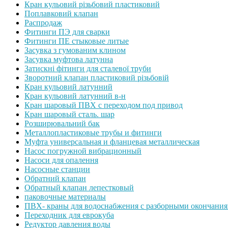
Кран кульовий різьбовий пластиковий
Поплавковий клапан
Распродаж
Фитинги ПЭ для сварки
Фитинги ПЕ стыковые литые
Засувка з гумованим клином
Засувка муфтова латунна
Затискні фітинги для сталевої труби
Зворотний клапан пластиковий різьбовій
Кран кульовий латунний
Кран кульовий латунний в-н
Кран шаровый ПВХ с переходом под привод
Кран шаровый сталь. шар
Розширювальний бак
Металлопластиковые трубы и фитинги
Муфта универсальная и фланцевая металлическая
Насос погружной вибрационный
Насоси для опалення
Насосные станции
Обратний клапан
Обратный клапан лепестковый
паковочные материалы
ПВХ- краны для водоснабжения с разборными окончани
Переходник для еврокуба
Редуктор давления воды