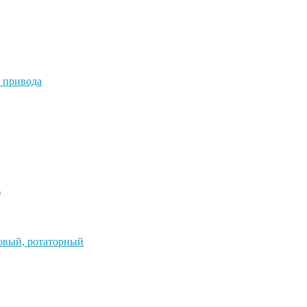
 привода
)
овый, ротаторный