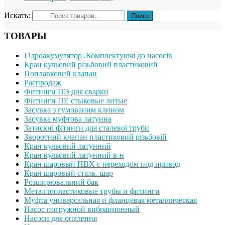
Искать:
ТОВАРЫ
Гідроакумулятор .Комплектуючі до насосів
Кран кульовий різьбовий пластиковий
Поплавковий клапан
Распродаж
Фитинги ПЭ для сварки
Фитинги ПЕ стыковые литые
Засувка з гумованим клином
Засувка муфтова латунна
Затискні фітинги для сталевої труби
Зворотний клапан пластиковий різьбовій
Кран кульовий латунний
Кран кульовий латунний в-н
Кран шаровый ПВХ с переходом под привод
Кран шаровый сталь. шар
Розширювальний бак
Металлопластиковые трубы и фитинги
Муфта универсальная и фланцевая металлическая
Насос погружной вибрационный
Насоси для опалення