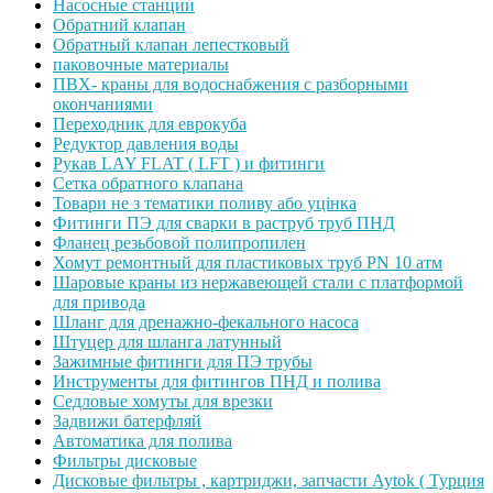
Насосные станции
Обратний клапан
Обратный клапан лепестковый
паковочные материалы
ПВХ- краны для водоснабжения с разборными
окончаниями
Переходник для еврокуба
Редуктор давления воды
Рукав LAY FLAT ( LFT ) и фитинги
Сетка обратного клапана
Товари не з тематики поливу або уцінка
Фитинги ПЭ для сварки в раструб труб ПНД
Фланец резьбовой полипропилен
Хомут ремонтный для пластиковых труб PN 10 атм
Шаровые краны из нержавеющей стали с платформой
для привода
Шланг для дренажно-фекального насоса
Штуцер для шланга латунный
Зажимные фитинги для ПЭ трубы
Инструменты для фитингов ПНД и полива
Седловые хомуты для врезки
Задвижи батерфляй
Автоматика для полива
Фильтры дисковые
Дисковые фильтры , картриджи, запчасти Aytok ( Турция