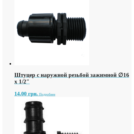
Штуцер с наружной резьбой зажимной ∅16
х 1/2″
14.00
грн.
Подробнее