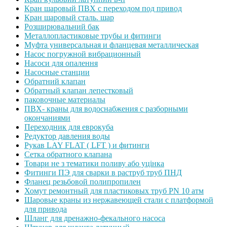
Кран шаровый ПВХ с переходом под привод
Кран шаровый сталь. шар
Розширювальний бак
Металлопластиковые трубы и фитинги
Муфта универсальная и фланцевая металлическая
Насос погружной вибрационный
Насоси для опалення
Насосные станции
Обратний клапан
Обратный клапан лепестковый
паковочные материалы
ПВХ- краны для водоснабжения с разборными
окончаниями
Переходник для еврокуба
Редуктор давления воды
Рукав LAY FLAT ( LFT ) и фитинги
Сетка обратного клапана
Товари не з тематики поливу або уцінка
Фитинги ПЭ для сварки в раструб труб ПНД
Фланец резьбовой полипропилен
Хомут ремонтный для пластиковых труб PN 10 атм
Шаровые краны из нержавеющей стали с платформой
для привода
Шланг для дренажно-фекального насоса