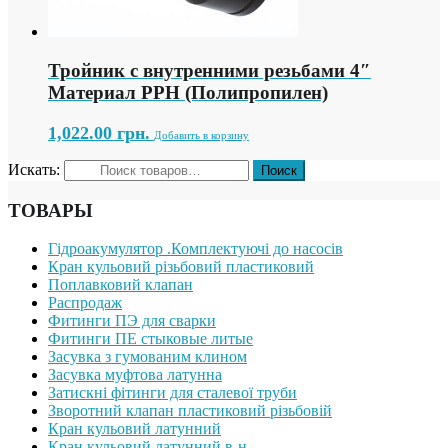
Тройник с внутренними резьбами 4″
Материал PPH (Полипропилен)
1,022.00
грн.
Добавить в корзину
Искать:
ТОВАРЫ
Гідроакумулятор .Комплектуючі до насосів
Кран кульовий різьбовий пластиковий
Поплавковий клапан
Распродаж
Фитинги ПЭ для сварки
Фитинги ПЕ стыковые литые
Засувка з гумованим клином
Засувка муфтова латунна
Затискні фітинги для сталевої труби
Зворотний клапан пластиковий різьбовій
Кран кульовий латунний
Кран кульовий латунний в-н