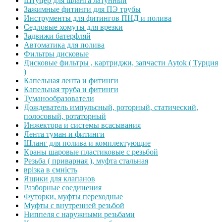
Штуцер для шланга латунный
Зажимные фитинги для ПЭ трубы
Инструменты для фитингов ПНД и полива
Седловые хомуты для врезки
Задвижи батерфляй
Автоматика для полива
Фильтры дисковые
Дисковые фильтры , картриджи, запчасти Aytok ( Турция
)
Капельная лента и фитинги
Капельная труба и фитинги
Туманообразователи
Дождеватель импульсный, роторный, статический,
полосовый, ротаторный
Инжектора и системы всасывания
Лента туман и фитинги
Шланг для полива и комплектующие
Краны шаровые пластиковые с резьбой
Резьба ( приварная ), муфта стальная
врізка в ємність
Ящики для клапанов
Разборные соединения
Футорки, муфты переходные
Муфты с внутренней резьбой
Ниппеля с наружными резьбами