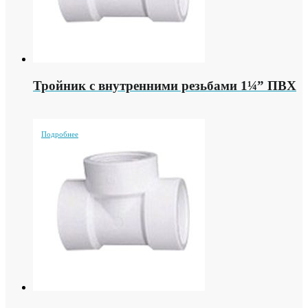
Тройник с внутренними резьбами 1¼” ПВХ
Подробнее