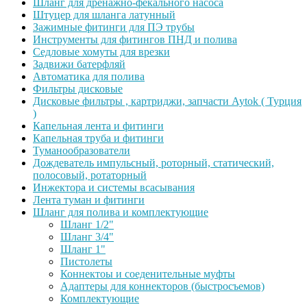
Шланг для дренажно-фекального насоса
Штуцер для шланга латунный
Зажимные фитинги для ПЭ трубы
Инструменты для фитингов ПНД и полива
Седловые хомуты для врезки
Задвижи батерфляй
Автоматика для полива
Фильтры дисковые
Дисковые фильтры , картриджи, запчасти Aytok ( Турция
)
Капельная лента и фитинги
Капельная труба и фитинги
Туманообразователи
Дождеватель импульсный, роторный, статический,
полосовый, ротаторный
Инжектора и системы всасывания
Лента туман и фитинги
Шланг для полива и комплектующие
Шланг 1/2"
Шланг 3/4"
Шланг 1"
Пистолеты
Коннектоы и соеденительные муфты
Адаптеры для коннекторов (быстросъемов)
Комплектующие