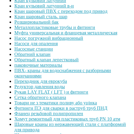
Кран кульовий латунний
Кран кульовий латунний в-н
Кран шаровый ПВХ с переходом под привод
Кран шаровый сталь. шар
Розширювальний бак
Металлопластиковые трубы и фитинги
Муфта универсальная и фланцевая металлическая
Насос погружной вибрационный
Насоси для опалення
Насосные станции
Обратний клапан
Обратный клапан лепестковый
паковочные материалы
ПВХ- краны для водоснабжения с разборными
окончаниями
Переходник для еврокуба
Редуктор давления воды
Рукав LAY FLAT ( LFT ) и фитинги
Сетка обратного клапана
Товари не з тематики поливу або уцінка
Фитинги ПЭ для сварки в раструб труб ПНД
Фланец резьбовой полипропилен
Хомут ремонтный для пластиковых труб PN 10 атм
Шаровые краны из нержавеющей стали с платформой
для привода