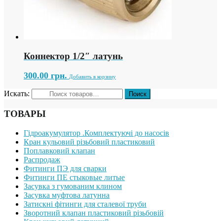
Коннектор 1/2″ латунь
300.00
грн.
Добавить в корзину
Искать:
ТОВАРЫ
Гідроакумулятор .Комплектуючі до насосів
Кран кульовий різьбовий пластиковий
Поплавковий клапан
Распродаж
Фитинги ПЭ для сварки
Фитинги ПЕ стыковые литые
Засувка з гумованим клином
Засувка муфтова латунна
Затискні фітинги для сталевої труби
Зворотний клапан пластиковий різьбовій