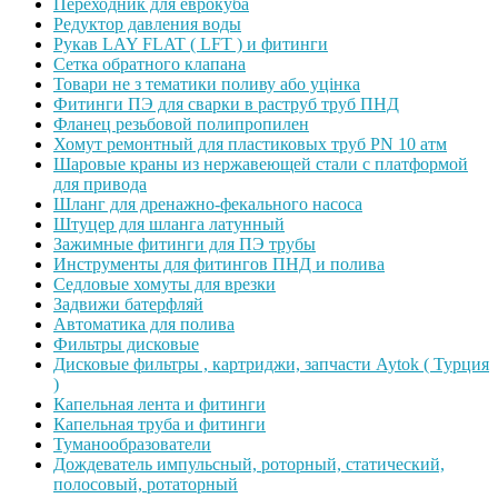
Переходник для еврокуба
Редуктор давления воды
Рукав LAY FLAT ( LFT ) и фитинги
Сетка обратного клапана
Товари не з тематики поливу або уцінка
Фитинги ПЭ для сварки в раструб труб ПНД
Фланец резьбовой полипропилен
Хомут ремонтный для пластиковых труб PN 10 атм
Шаровые краны из нержавеющей стали с платформой
для привода
Шланг для дренажно-фекального насоса
Штуцер для шланга латунный
Зажимные фитинги для ПЭ трубы
Инструменты для фитингов ПНД и полива
Седловые хомуты для врезки
Задвижи батерфляй
Автоматика для полива
Фильтры дисковые
Дисковые фильтры , картриджи, запчасти Aytok ( Турция
)
Капельная лента и фитинги
Капельная труба и фитинги
Туманообразователи
Дождеватель импульсный, роторный, статический,
полосовый, ротаторный