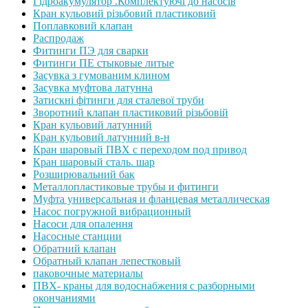
Гідроакумулятор .Комплектуючі до насосів
Кран кульовий різьбовий пластиковий
Поплавковий клапан
Распродаж
Фитинги ПЭ для сварки
Фитинги ПЕ стыковые литые
Засувка з гумованим клином
Засувка муфтова латунна
Затискні фітинги для сталевої труби
Зворотний клапан пластиковий різьбовій
Кран кульовий латунний
Кран кульовий латунний в-н
Кран шаровый ПВХ с переходом под привод
Кран шаровый сталь. шар
Розширювальний бак
Металлопластиковые трубы и фитинги
Муфта универсальная и фланцевая металлическая
Насос погружной вибрационный
Насоси для опалення
Насосные станции
Обратний клапан
Обратный клапан лепестковый
паковочные материалы
ПВХ- краны для водоснабжения с разборными
окончаниями