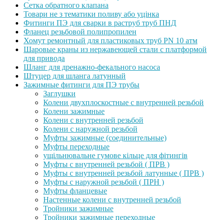
Сетка обратного клапана
Товари не з тематики поливу або уцінка
Фитинги ПЭ для сварки в раструб труб ПНД
Фланец резьбовой полипропилен
Хомут ремонтный для пластиковых труб PN 10 атм
Шаровые краны из нержавеющей стали с платформой
для привода
Шланг для дренажно-фекального насоса
Штуцер для шланга латунный
Зажимные фитинги для ПЭ трубы
Заглушки
Колени двухплоскостные с внутренней резьбой
Колени зажимные
Колени с внутренней резьбой
Колени с наружной резьбой
Муфты зажимные (соединительные)
Муфты переходные
ущільнювальне гумове кільце для фітингів
Муфты с внутренней резьбой ( ПРВ )
Муфты с внутренней резьбой латунные ( ПРВ )
Муфты с наружной резьбой ( ПРН )
Муфты фланцевые
Настенные колени с внутренней резьбой
Тройники зажимные
Тройники зажимные переходные