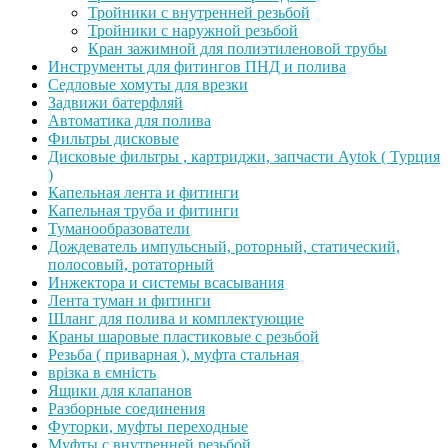
Тройники с внутренней резьбой
Тройники с наружной резьбой
Кран зажимной для полиэтиленовой трубы
Инструменты для фитингов ПНД и полива
Седловые хомуты для врезки
Задвижи батерфляй
Автоматика для полива
Фильтры дисковые
Дисковые фильтры , картриджи, запчасти Aytok ( Турция
)
Капельная лента и фитинги
Капельная труба и фитинги
Туманообразователи
Дождеватель импульсный, роторный, статический,
полосовый, ротаторный
Инжектора и системы всасывания
Лента туман и фитинги
Шланг для полива и комплектующие
Краны шаровые пластиковые с резьбой
Резьба ( приварная ), муфта стальная
врізка в ємність
Ящики для клапанов
Разборные соединения
Футорки, муфты переходные
Муфты с внутренней резьбой