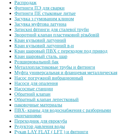
Распродаж
Фитинги ПЭ для сварки
Фитинги ПЕ стыковые литые
Засувка з гумованим клином
Засувка муфтова латунна
Затискні фітинги для сталевої труби
Зворотний клапан пластиковий різьбовій
Кран кульовий латунний
Кран кульовий латунний в-н
Кран шаровый ПВХ с переходом под привод
Кран шаровый сталь. шар
Розширювальний бак
Металлопластиковые трубы и фитинги
Муфта универсальная и фланцевая металлическая
Насос погружной вибрационный
Насоси для опалення
Насосные станции
Обратний клапан
Обратный клапан лепестковый
паковочные материалы
ПВХ- краны для водоснабжения с разборными
окончаниями
Переходник для еврокуба
Редуктор давления воды
Рукав LAY FLAT ( LFT ) и фитинги