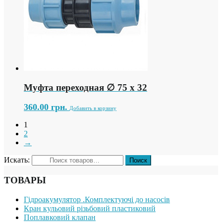
Муфта переходная ∅ 75 х 32
360.00
грн.
Добавить в корзину
1
2
→
Искать:
ТОВАРЫ
Гідроакумулятор .Комплектуючі до насосів
Кран кульовий різьбовий пластиковий
Поплавковий клапан