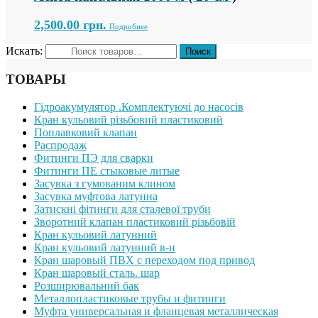
2,500.00
грн.
Подробнее
Искать:
ТОВАРЫ
Гідроакумулятор .Комплектуючі до насосів
Кран кульовий різьбовий пластиковий
Поплавковий клапан
Распродаж
Фитинги ПЭ для сварки
Фитинги ПЕ стыковые литые
Засувка з гумованим клином
Засувка муфтова латунна
Затискні фітинги для сталевої труби
Зворотний клапан пластиковий різьбовій
Кран кульовий латунний
Кран кульовий латунний в-н
Кран шаровый ПВХ с переходом под привод
Кран шаровый сталь. шар
Розширювальний бак
Металлопластиковые трубы и фитинги
Муфта универсальная и фланцевая металлическая