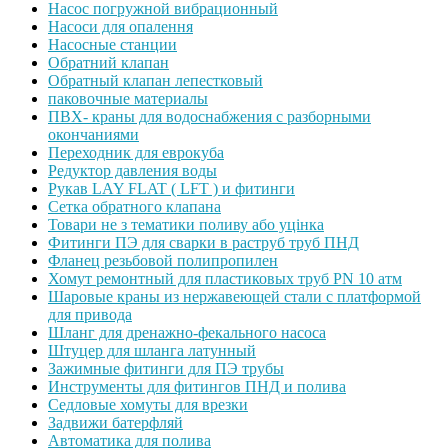
Насос погружной вибрационный
Насоси для опалення
Насосные станции
Обратний клапан
Обратный клапан лепестковый
паковочные материалы
ПВХ- краны для водоснабжения с разборными
окончаниями
Переходник для еврокуба
Редуктор давления воды
Рукав LAY FLAT ( LFT ) и фитинги
Сетка обратного клапана
Товари не з тематики поливу або уцінка
Фитинги ПЭ для сварки в раструб труб ПНД
Фланец резьбовой полипропилен
Хомут ремонтный для пластиковых труб PN 10 атм
Шаровые краны из нержавеющей стали с платформой
для привода
Шланг для дренажно-фекального насоса
Штуцер для шланга латунный
Зажимные фитинги для ПЭ трубы
Инструменты для фитингов ПНД и полива
Седловые хомуты для врезки
Задвижи батерфляй
Автоматика для полива