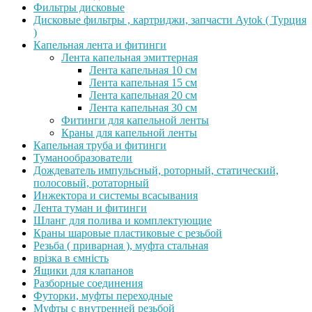
Фильтры дисковые
Дисковые фильтры , картриджи, запчасти Aytok ( Турция
)
Капельная лента и фитинги
Лента капельная эмиттерная
Лента капельная 10 см
Лента капельная 15 см
Лента капельная 20 см
Лента капельная 30 см
Фитинги для капельной ленты
Краны для капельной ленты
Капельная труба и фитинги
Туманообразователи
Дождеватель импульсный, роторный, статический,
полосовый, ротаторный
Инжектора и системы всасывания
Лента туман и фитинги
Шланг для полива и комплектующие
Краны шаровые пластиковые с резьбой
Резьба ( приварная ), муфта стальная
врізка в ємність
Ящики для клапанов
Разборные соединения
Футорки, муфты переходные
Муфты с внутренней резьбой